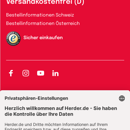
Versandkostenfrei (D)
Bestellinformationen Schweiz
Bestellinformationen Österreich
Sicher einkaufen
Facebook
Instagram
YouTube
LinkedIn
AGB und Widerrufsbelehrung
Widerrufsbelehrung Bücher
Widerrufsbelehrung E-Books
Widerrufsbelehrung Zeitschriften
Datenschutz
Datenschutz Social Media
Barrierefreiheit
Impressum