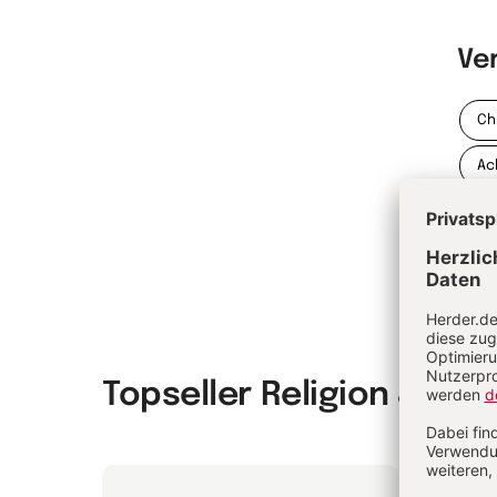
Ve
Ch
Ac
Topseller Religion & Spir