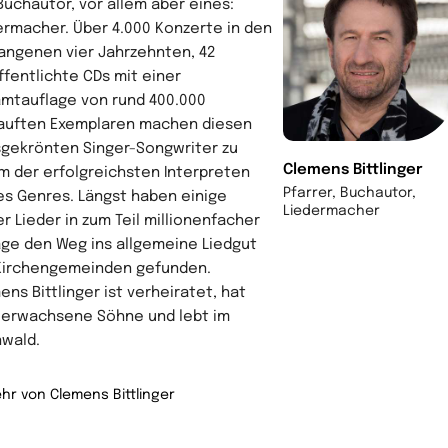
Buchautor, vor allem aber eines:
ermacher. Über 4.000 Konzerte in den
angenen vier Jahrzehnten, 42
ffentlichte CDs mit einer
mtauflage von rund 400.000
auften Exemplaren machen diesen
sgekrönten Singer-Songwriter zu
Clemens Bittlinger
m der erfolgreichsten Interpreten
Pfarrer, Buchautor,
es Genres. Längst haben einige
Liedermacher
er Lieder in zum Teil millionenfacher
age den Weg ins allgemeine Liedgut
Kirchengemeinden gefunden.
ens Bittlinger ist verheiratet, hat
 erwachsene Söhne und lebt im
wald.
hr von Clemens Bittlinger