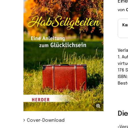
Eine
von
Ka
Verl
1. A
virtu
176 
ISBN
Best
Di
Cover-Download
»Ver