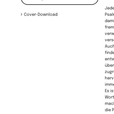
Jede
Cover-Download
Psal
dami
frem
verw
vers
Auch
find
entw
über
zugr
herv
imme
Es i
Wort
mach
die 