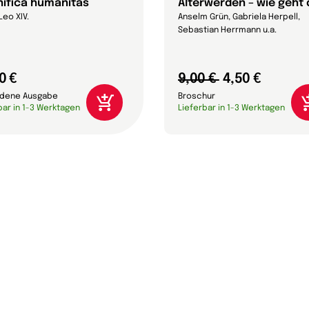
ifica humanitas
Älterwerden – wie geht
Leo XIV.
Anselm Grün, Gabriela Herpell,
Sebastian Herrmann u.a.
0 €
9,00 €
4,50 €
dene Ausgabe
Broschur
bar in 1-3 Werktagen
Lieferbar in 1-3 Werktagen