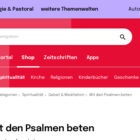
gie & Pastoral
weitere Themenwelten
Auto
ortal
Shop
Zeitschriften
Apps
piritualität
Kirche
Religionen
Kinderbücher
Geschenke
ategorien
Spiritualität
Gebet & Meditation
Mit den Psalmen beten
t den Psalmen beten