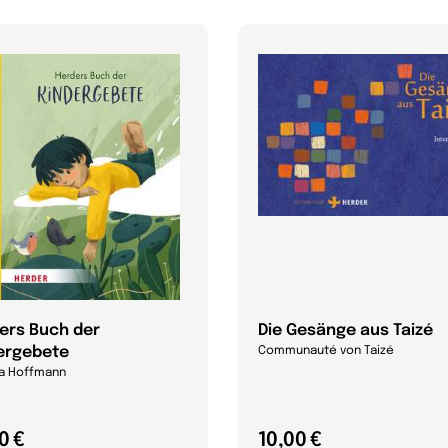
ers Buch der
Die Gesänge aus Taizé
ergebete
Communauté von Taizé
na Hoffmann
0 €
10,00 €