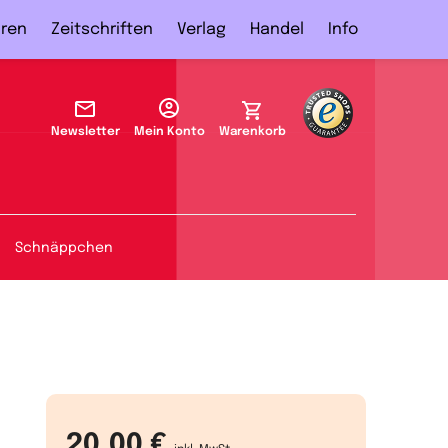
ren
Zeitschriften
Verlag
Handel
Info
Newsletter
Mein Konto
Warenkorb
Schnäppchen
20,00 €