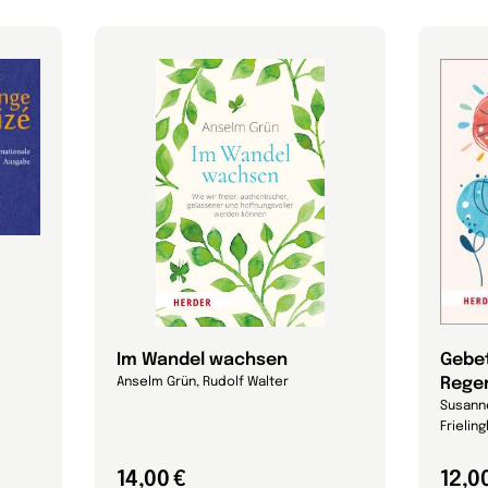
Im Wandel wachsen
Gebet
Rege
Anselm Grün, Rudolf Walter
Susann
Frielin
14,00 €
12,0