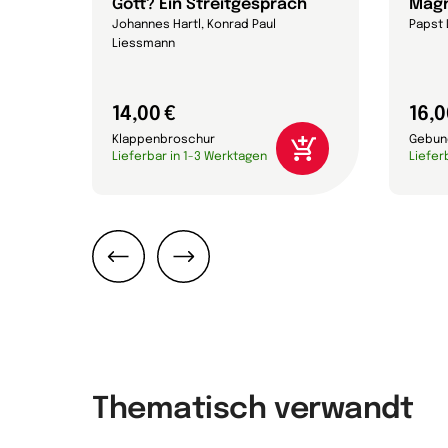
Gott? Ein Streitgespräch
Magn
eichs,
Johannes Hartl, Konrad Paul
Papst 
Liessmann
14,00 €
16,0
Klappenbroschur
Gebun
Lieferbar in 1-3 Werktagen
Liefer
Zurück
Weiter
Thematisch verwandt