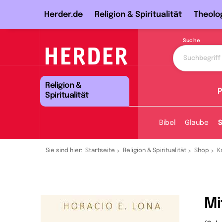
Herder.de
Religion & Spiritualität
Theolo
Suche
Religion &
P
Spiritualität
Bibel
Glaube
S
Sie sind hier:
Startseite
Religion & Spiritualität
Shop
K
Mi