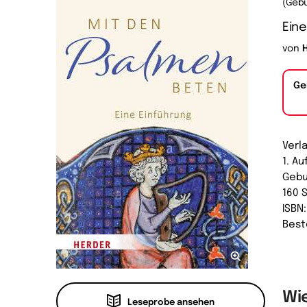
(Geb
Eine
von
Ge
Verl
1. Au
Geb
160 
ISBN
Best
Wi
Leseprobe ansehen