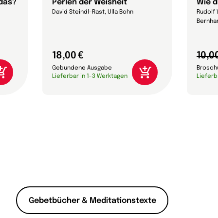
 das?
Perlen der Weisheit
Wie d
David Steindl-Rast, Ulla Bohn
Rudolf 
Bernhar
18,00 €
10,0
Gebundene Ausgabe
Brosch
Lieferbar in 1-3 Werktagen
Lieferb
Gebetbücher & Meditationstexte