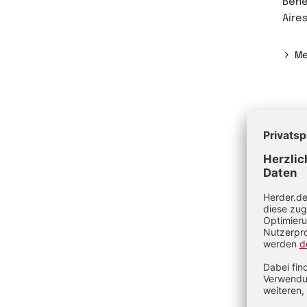
Bene
Aire
Me
Ve
Po
Sc
Be