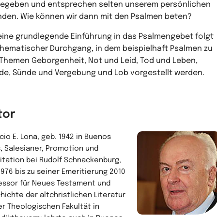
egeben und entsprechen selten unserem persönlichen
nden. Wie können wir dann mit den Psalmen beten?
eine grundlegende Einführung in das Psalmengebet folgt
thematischer Durchgang, in dem beispielhaft Psalmen zu
Themen Geborgenheit, Not und Leid, Tod und Leben,
de, Sünde und Vergebung und Lob vorgestellt werden.
tor
cio E. Lona, geb. 1942 in Buenos
s, Salesianer, Promotion und
litation bei Rudolf Schnackenburg,
1976 bis zu seiner Emeritierung 2010
essor für Neues Testament und
hichte der altchristlichen Literatur
er Theologischen Fakultät in