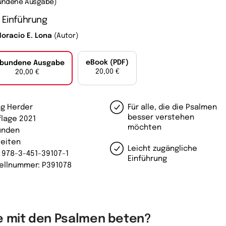
undene Ausgabe)
 Einführung
Horacio E. Lona
(Autor)
eBook (PDF)
bundene Ausgabe
20,00 €
20,00 €
ag Herder
Für alle, die die Psalmen
besser verstehen
flage 2021
möchten
unden
Seiten
Leicht zugängliche
: 978-3-451-39107-1
Einführung
ellnummer: P391078
e mit den Psalmen beten?