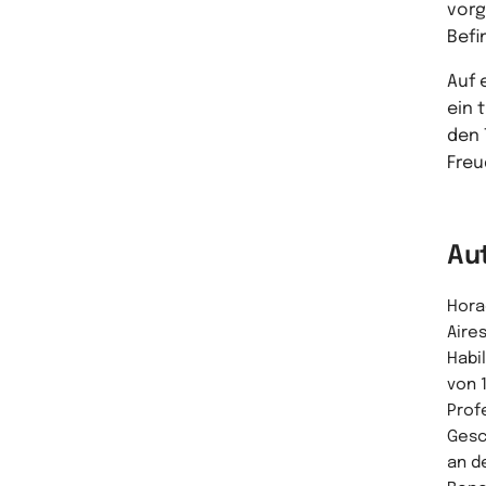
vorg
Befi
Auf 
ein 
den 
Freu
Au
Hora
Aire
Habi
von 
Prof
Gesc
an d