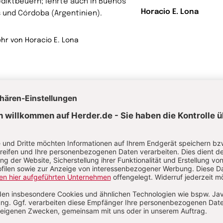
diktbeuern; lehrte auch in Buenos
Horacio E. Lona
s und Córdoba (Argentinien).
hr von Horacio E. Lona
rwandte Themen
sitiv denken - eine Sache des Blickwinkels
Glaube und Leid
huld und Vergebung
Sünde
Erbsünde
Vergebung
ten
Tischgebete
Abendgebete