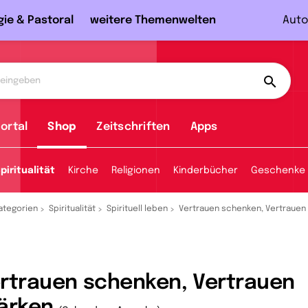
gie & Pastoral
weitere Themenwelten
Auto
ortal
Shop
Zeitschriften
Apps
piritualität
Kirche
Religionen
Kinderbücher
Geschenke
ategorien
Spiritualität
Spirituell leben
Vertrauen schenken, Vertrauen
rtrauen schenken, Vertrauen
ärken