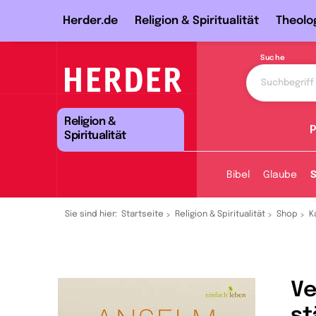
Herder.de
Religion & Spiritualität
Theolo
Suche
Religion &
P
Spiritualität
Bibel
Glaube
S
Sie sind hier:
Startseite
Religion & Spiritualität
Shop
K
Ve
st