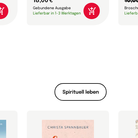
18,00 €
10,0
Gebundene Ausgabe
Brosch
Lieferbar in 1-3 Werktagen
Lieferb
Spirituell leben