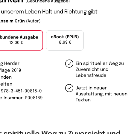
(Gebundene Ausgabe)
 unserem Leben Halt und Richtung gibt
Anselm Grün
(Autor)
eBook (EPUB)
bundene Ausgabe
8,99 €
12,00 €
ag Herder
Ein spiritueller Weg zu
Zuversicht und
flage 2019
Lebensfreude
unden
Seiten
Jetzt in neuer
: 978-3-451-00816-0
Ausstattung, mit neuen
ellnummer: P008169
Texten