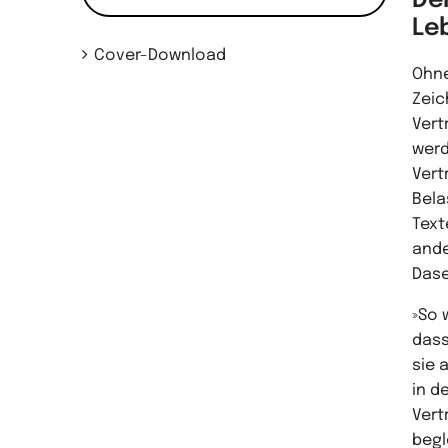
Der
Le
Cover-Download
Ohne
Zeic
Vert
werd
Vert
Bela
Text
ande
Dase
»So 
dass
sie 
in d
Vert
begl