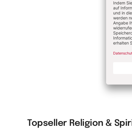
Ve
Mü
Se
Ro
Topseller Religion & Spir