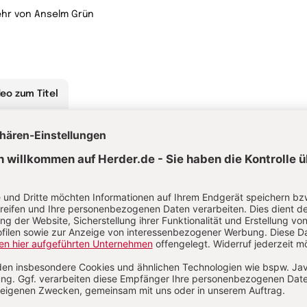
hr von Anselm Grün
deo zum Titel
00:00
|
01:55