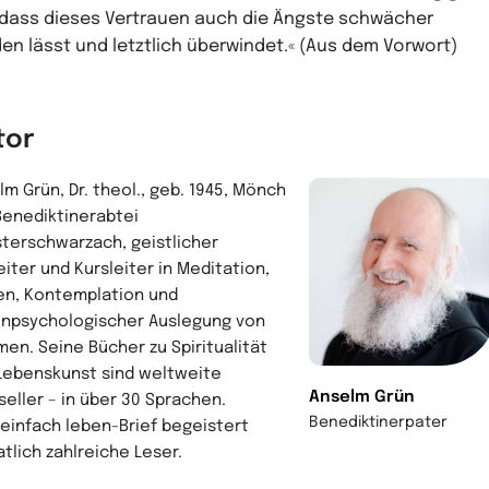
dass dieses Vertrauen auch die Ängste schwächer
en lässt und letztlich überwindet.« (Aus dem Vorwort)
tor
lm Grün, Dr. theol., geb. 1945, Mönch
Benediktinerabtei
terschwarzach, geistlicher
eiter und Kursleiter in Meditation,
en, Kontemplation und
enpsychologischer Auslegung von
men. Seine Bücher zu Spiritualität
Lebenskunst sind weltweite
Anselm Grün
seller – in über 30 Sprachen.
Benediktinerpater
 einfach leben-Brief begeistert
tlich zahlreiche Leser.