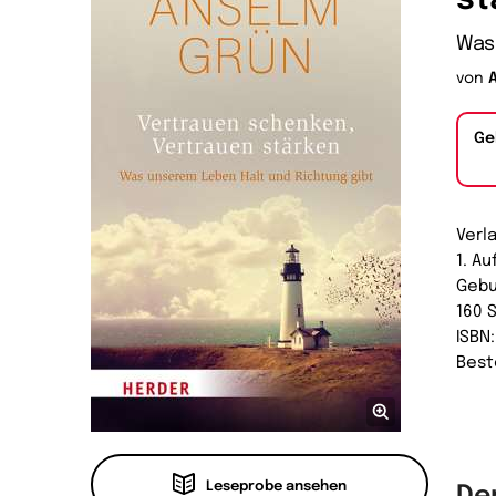
Was
von
Ge
Verl
1. Au
Geb
160 
ISBN
Best
Leseprobe ansehen