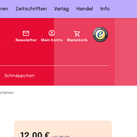
ren
Zeitschriften
Verlag
Handel
Info
Newsletter
Mein Konto
Warenkorb
Schnäppchen
 stärken
12,00 €