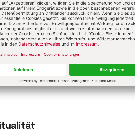
rwandte Themen
de und schlapp – was tun?
Selbstvertrauen
lbstbewusstsein ist mehr als „sich gut verkaufen“
t werden: Tipps gegen das Erröten
itualität