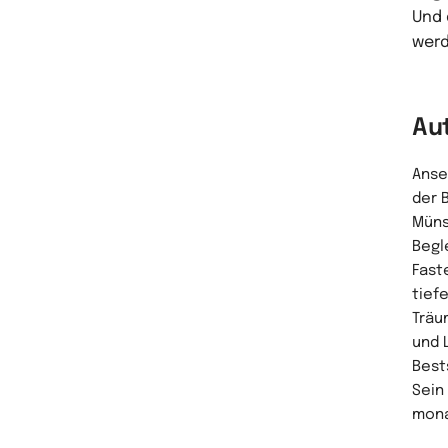
Und 
werd
Au
Anse
der 
Müns
Begl
Fast
tief
Träu
und 
Best
Sein
mona