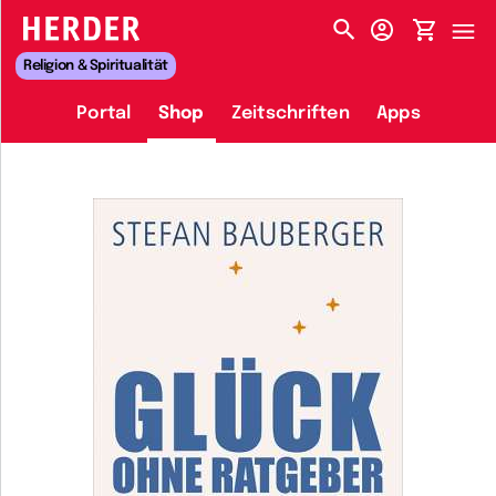
HERDER-MENÜ
Religion & Spiritualität
Portal
Shop
Zeitschriften
Apps