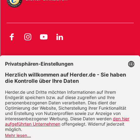
Facebook
Instagram
YouTube
LinkedIn
AGB und Widerrufsbelehrung
Widerrufsbelehrung Bücher
Widerrufsbelehrung E-Books
Widerrufsbelehrung Zeitschriften
Datenschutz
Datenschutz Social Media
Barrierefreiheit
Impressum
Vertrag widerrufen
Abo online kündigen