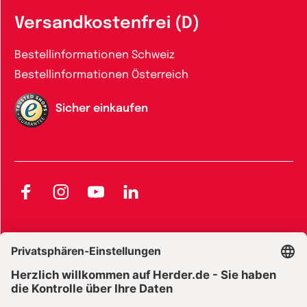
Versandkostenfrei (D)
Bestellinformationen Schweiz
Bestellinformationen Österreich
Sicher einkaufen
Facebook
Instagram
YouTube
LinkedIn
AGB und Widerrufsbelehrung
Widerrufsbelehrung Bücher
Widerrufsbelehrung E-Books
Widerrufsbelehrung Zeitschriften
Datenschutz
Datenschutz Social Media
Barrierefreiheit
Impressum