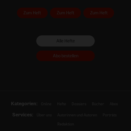
Zum Heft
Zum Heft
Zum Heft
Alle Hefte
Abo bestellen
Kategorien:
Online
Hefte
Dossiers
Bücher
Abos
Services:
Über uns
Autorinnen und Autoren
Porträts
Redaktion