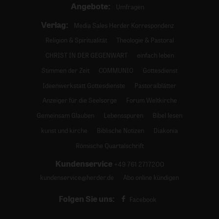
Angebote:
Umfragen
Verlag:
Media Sales Herder Korrespondenz
Religion & Spiritualität
Theologie & Pastoral
CHRIST IN DER GEGENWART
einfach leben
Stimmen der Zeit
COMMUNIO
Gottesdienst
Ideenwerkstatt Gottesdienste
Pastoralblätter
Anzeiger für die Seelsorge
Forum Weltkirche
Gemeinsam Glauben
Lebensspuren
Bibel lesen
kunst und kirche
Biblische Notizen
Diakonia
Römische Quartalschrift
Kundenservice
+49 761 2717200
kundenservice@herder.de
Abo online kündigen
Folgen Sie uns:
Facebook