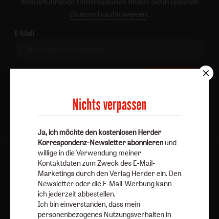
Weiterführende Informationen finden Sie in unseren
Datenschutzhinweisen
.
E-Mail
Jetzt anmelden
Nichts verpassen
Ja, ich möchte den kostenlosen Herder
Korrespondenz-Newsletter abonnieren
und
willige in die Verwendung meiner
AGB und Widerrufsbelehrung
Datenschutz
Kontaktdaten zum Zweck des E-Mail-
Barrierefreiheit
Impressum
Marketings durch den Verlag Herder ein. Den
Newsletter oder die E-Mail-Werbung kann
ich jederzeit abbestellen.
Vertrag widerrufen
Abo online kündigen
Ich bin einverstanden, dass mein
personenbezogenes Nutzungsverhalten in