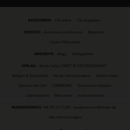
KATEGORIEN:
CIG online
CIG Ausgaben
SERVICES:
Autorinnen und Autoren
Redaktion
Unsere Philosophie
ANGEBOTE:
Blogs
Schlagwörter
VERLAG:
Media Sales CHRIST IN DER GEGENWART
Religion & Spiritualität
Herder Korrespondenz
einfach leben
Stimmen der Zeit
COMMUNIO
Gemeinsam Glauben
Lebensspuren
Bibel lesen
kunst und kirche
KUNDENSERVICE
+49 761 2717200
kundenservice@herder.de
Abo online kündigen