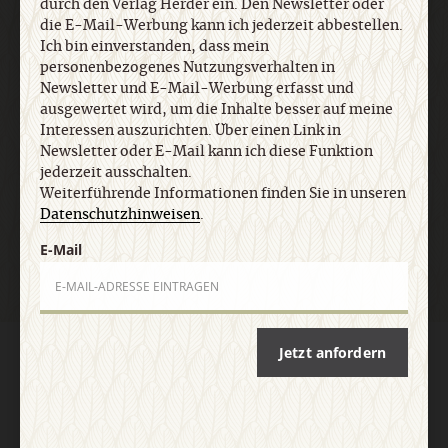
durch den Verlag Herder ein. Den Newsletter oder
Informationen finden Sie in unseren
die E-Mail-Werbung kann ich jederzeit abbestellen.
Datenschutzhinweisen
.
Ich bin einverstanden, dass mein
personenbezogenes Nutzungsverhalten in
Newsletter und E-Mail-Werbung erfasst und
E-Mail
ausgewertet wird, um die Inhalte besser auf meine
Interessen auszurichten. Über einen Link in
Newsletter oder E-Mail kann ich diese Funktion
jederzeit ausschalten.
Weiterführende Informationen finden Sie in unseren
Jetzt anmelden
Datenschutzhinweisen
.
E-Mail
Jetzt anfordern
AGB und Widerrufsbelehrung
Datenschutz
Barrierefreiheit
Impressum
Vertrag widerrufen
Abo online kündigen