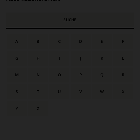
SUCHE
A
B
C
D
E
F
G
H
I
J
K
L
M
N
O
P
Q
R
S
T
U
V
W
X
Y
Z