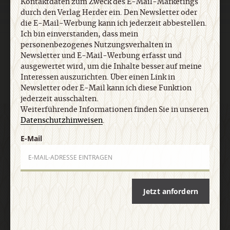
Kontaktdaten zum Zweck des E-Mail-Marketings
Lebensspuren
Bibel lesen
kunst und kirche
durch den Verlag Herder ein. Den Newsletter oder
die E-Mail-Werbung kann ich jederzeit abbestellen.
KUNDENSERVICE
+49 761 2717200
kundenservice@herder.de
Ich bin einverstanden, dass mein
personenbezogenes Nutzungsverhalten in
Abo online kündigen
Newsletter und E-Mail-Werbung erfasst und
ausgewertet wird, um die Inhalte besser auf meine
FOLGEN SIE UNS:
Facebook
Twitter
Interessen auszurichten. Über einen Link in
Newsletter oder E-Mail kann ich diese Funktion
jederzeit ausschalten.
Weiterführende Informationen finden Sie in unseren
Datenschutzhinweisen
.
DER CIG-NEWSLETTER
E-Mail
Ja, ich möchte den kostenlosen CiG-Newsletter
abonnieren
und willige in die Verwendung meiner
Kontaktdaten zum Zweck des E-Mail-Marketings
Jetzt anfordern
durch den Verlag Herder ein. Den Newsletter oder
die E-Mail-Werbung kann ich jederzeit abbestellen.
Ich bin einverstanden, dass mein