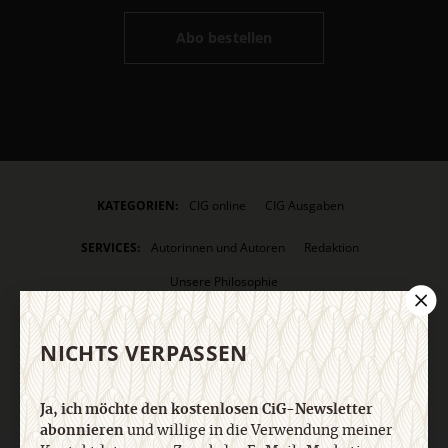
Abo bestellen
KATEGORIEN:
CIG online
CIG Ausgaben
SERVICES:
Autorinnen und Autoren
Redaktion
Unsere Philosophie
ANGEBOTE:
Blogs
Schlagwörter
NICHTS VERPASSEN
VERLAG:
Media Sales CHRIST IN DER GEGENWART
Religion & Spiritualität
Herder Korrespondenz
einfach leben
Ja, ich möchte den kostenlosen CiG-Newsletter
abonnieren
Stimmen der Zeit
und willige in die Verwendung meiner
COMMUNIO
Gemeinsam Glauben