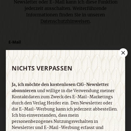
Newsletter oder E-Mail kann ich diese Funktion
jederzeit ausschalten. Weiterführende
Informationen finden Sie in unseren
Datenschutzhinweisen
.
E-Mail
NICHTS VERPASSEN
Jetzt anmelden
Ja, ich möchte den kostenlosen CiG-Newsletter
abonnieren
und willige in die Verwendung meiner
Kontaktdaten zum Zweck des E-Mail-Marketings
durch den Verlag Herder ein. Den Newsletter oder
die E-Mail-Werbung kann ich jederzeit abbestellen.
Ich bin einverstanden, dass mein
AGB und Widerrufsbelehrung
Datenschutz
Barrierefreiheit
personenbezogenes Nutzungsverhalten in
Impressum
Newsletter und E-Mail-Werbung erfasst und