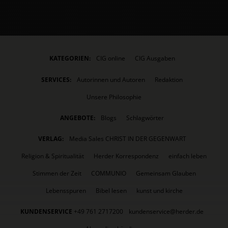
KATEGORIEN:
CIG online
CIG Ausgaben
SERVICES:
Autorinnen und Autoren
Redaktion
Unsere Philosophie
ANGEBOTE:
Blogs
Schlagwörter
VERLAG:
Media Sales CHRIST IN DER GEGENWART
Religion & Spiritualität
Herder Korrespondenz
einfach leben
Stimmen der Zeit
COMMUNIO
Gemeinsam Glauben
Lebensspuren
Bibel lesen
kunst und kirche
KUNDENSERVICE
+49 761 2717200
kundenservice@herder.de