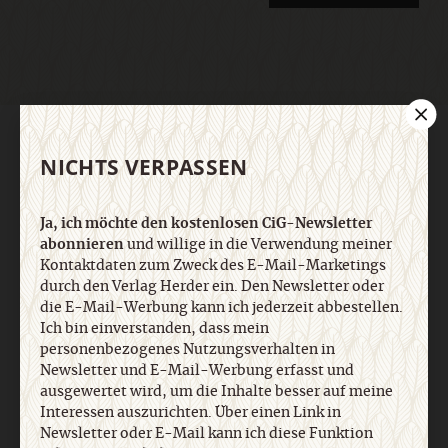
AGB und Widerrufsbelehrung
Datenschutz
Barrierefreiheit
Impressum
NICHTS VERPASSEN
Vertrag widerrufen
Abo online kündigen
Ja, ich möchte den kostenlosen CiG-Newsletter
abonnieren
und willige in die Verwendung meiner
Kontaktdaten zum Zweck des E-Mail-Marketings
durch den Verlag Herder ein. Den Newsletter oder
die E-Mail-Werbung kann ich jederzeit abbestellen.
Ich bin einverstanden, dass mein
personenbezogenes Nutzungsverhalten in
Newsletter und E-Mail-Werbung erfasst und
ausgewertet wird, um die Inhalte besser auf meine
Interessen auszurichten. Über einen Link in
Newsletter oder E-Mail kann ich diese Funktion