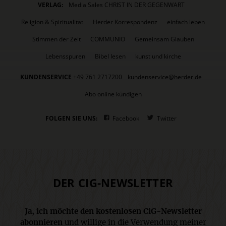
VERLAG:
Media Sales CHRIST IN DER GEGENWART
Religion & Spiritualität
Herder Korrespondenz
einfach leben
Stimmen der Zeit
COMMUNIO
Gemeinsam Glauben
Lebensspuren
Bibel lesen
kunst und kirche
KUNDENSERVICE
+49 761 2717200
kundenservice@herder.de
Abo online kündigen
FOLGEN SIE UNS:
Facebook
Twitter
DER CIG-NEWSLETTER
Ja, ich möchte den kostenlosen CiG-Newsletter
abonnieren
und willige in die Verwendung meiner