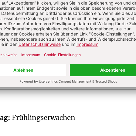
s
Dr. phil., Priester und Publizist, Wiesbaden;
u Theologie, Spiritualität, Religionspädagogik.
tag
:
Frühlingserwachen