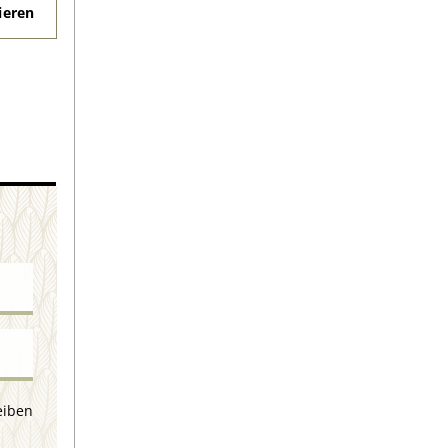
eren
eiben