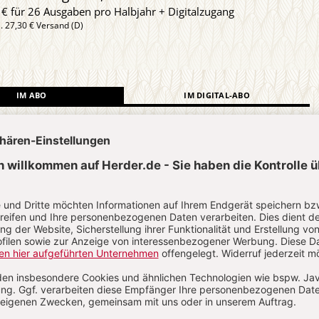
 € für 26 Ausgaben pro Halbjahr + Digitalzugang
l. 27,30 € Versand (D)
IM ABO
IM DIGITAL-ABO
Abo testen
?
Anmelden