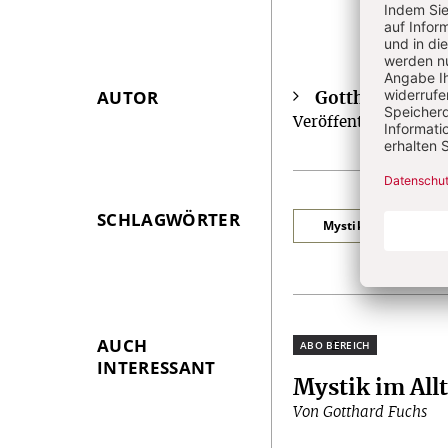
AUTOR
Gotthard Fuch
Überschrift
Veröffentlichungen z
Artikel-
Infos
SCHLAGWÖRTER
Mystik im Alltag
AUCH
Plus
INTERESSANT
Mystik im All
Von Gotthard Fuchs