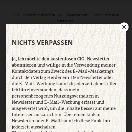
AGB und Widerrufsbelehrung
Datenschutz
Barrierefreiheit
Impressum
Vertrag widerrufen
Abo online kündigen
NICHTS VERPASSEN
Ja, ich möchte den kostenlosen CiG-Newsletter
abonnieren
und willige in die Verwendung meiner
Kontaktdaten zum Zweck des E-Mail-Marketings
durch den Verlag Herder ein. Den Newsletter oder
die E-Mail-Werbung kann ich jederzeit abbestellen.
Ich bin einverstanden, dass mein
personenbezogenes Nutzungsverhalten in
Newsletter und E-Mail-Werbung erfasst und
ausgewertet wird, um die Inhalte besser auf meine
Nach oben
Interessen auszurichten. Über einen Link in
Newsletter oder E-Mail kann ich diese Funktion
jederzeit ausschalten.