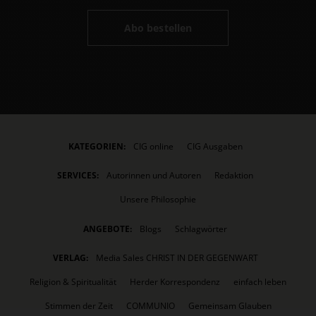
Abo bestellen
KATEGORIEN:
CIG online
CIG Ausgaben
SERVICES:
Autorinnen und Autoren
Redaktion
Unsere Philosophie
ANGEBOTE:
Blogs
Schlagwörter
VERLAG:
Media Sales CHRIST IN DER GEGENWART
Religion & Spiritualität
Herder Korrespondenz
einfach leben
Stimmen der Zeit
COMMUNIO
Gemeinsam Glauben