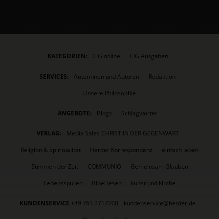
KATEGORIEN:
CIG online
CIG Ausgaben
SERVICES:
Autorinnen und Autoren
Redaktion
Unsere Philosophie
ANGEBOTE:
Blogs
Schlagwörter
VERLAG:
Media Sales CHRIST IN DER GEGENWART
Religion & Spiritualität
Herder Korrespondenz
einfach leben
Stimmen der Zeit
COMMUNIO
Gemeinsam Glauben
Lebensspuren
Bibel lesen
kunst und kirche
KUNDENSERVICE
+49 761 2717200
kundenservice@herder.de