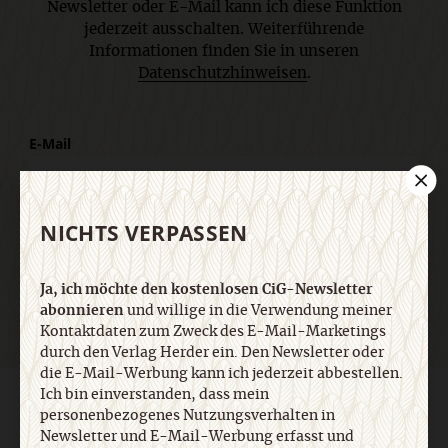
Newsletter oder E-Mail kann ich diese Funktion
jederzeit ausschalten. Weiterführende
Informationen finden Sie in unseren
Datenschutzhinweisen
.
E-Mail
NICHTS VERPASSEN
Jetzt anmelden
Ja, ich möchte den kostenlosen CiG-Newsletter
abonnieren
und willige in die Verwendung meiner
Kontaktdaten zum Zweck des E-Mail-Marketings
durch den Verlag Herder ein. Den Newsletter oder
die E-Mail-Werbung kann ich jederzeit abbestellen.
Ich bin einverstanden, dass mein
AGB und Widerrufsbelehrung
Datenschutz
Barrierefreiheit
personenbezogenes Nutzungsverhalten in
Impressum
Newsletter und E-Mail-Werbung erfasst und