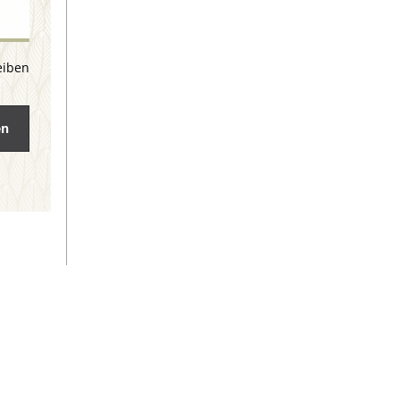
eiben
en