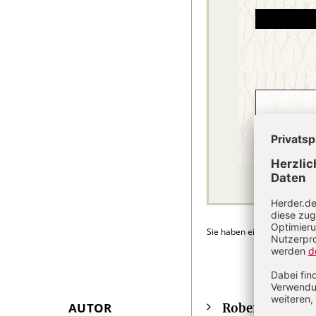
Sie haben ein Abonnement
AUTOR
Robert Vorholt
Überschrift