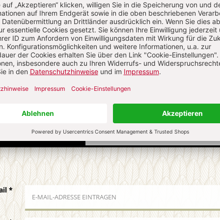
estaments an der Universität Luzern.
N
Kommenti
uns über Ihren Kommentar
 KOMMENTIEREN
ALS GAST KOMMENTIEREN
ail
*