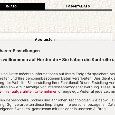
IM ABO
IM DIGITAL-ABO
Abo testen
?
Anmelden
Robert Vorholt, geboren 1970, ist Professor für