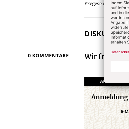
Exegese des Neuen T
Artikel-
Infos
DISKUSSIO
0 KOMMENTARE
Wir freuen 
ANGEMELDET
Anmeldung
E-M