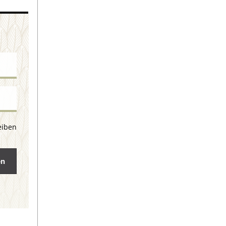
eiben
en