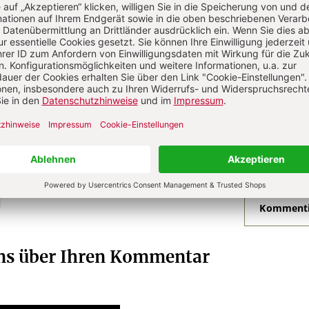
?
Anmelden
Dr. theol., Oberstudiendirektor, Lehrer für Deutsch
gion, Diakon, Freiburg.
N
Kommenti
uns über Ihren Kommentar