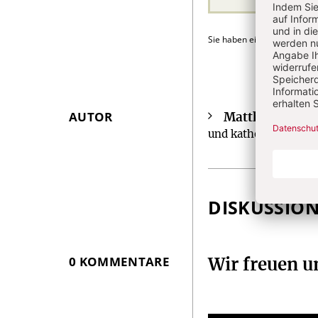
Sie haben ein Abonnement
AUTOR
Matthias Mühl
Überschrift
und katholische Reli
Artikel-
Infos
DISKUSSIO
0 KOMMENTARE
Wir freuen 