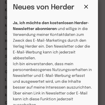
Entdeckungskiste
Neues von Herder
Kleinstkinder in Kita und Tagespflege
Fenster
Unser Ganztag
schließen
Ja, ich möchte den kostenlosen Herder-
kizz Elternwelt
Newsletter abonnieren
und willige in die
CHRIST IN DER GEGENWART
Verwendung meiner Kontaktdaten zum
Zweck des E-Mail-Marketings durch den
Herder Korrespondenz
Verlag Herder ein. Den Newsletter oder die
einfach leben
E-Mail-Werbung kann ich jederzeit
Stimmen der Zeit
abbestellen.
Ich bin einverstanden, dass mein
COMMUNIO
personenbezogenes Nutzungsverhalten in
Gemeinsam Glauben
Newsletter und E-Mail-Werbung erfasst
Lebensspuren
und ausgewertet wird, um die Inhalte
Bibel lesen
besser auf meine Interessen auszurichten.
Über einen Link in Newsletter oder E-Mail
kunst und kirche
kann ich diese Funktion jederzeit
Gottesdienst