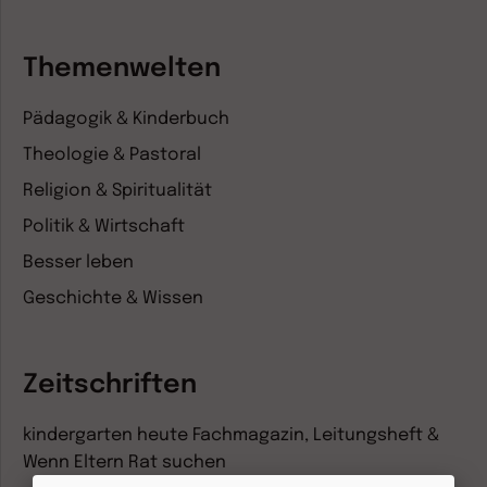
Themenwelten
Pädagogik & Kinderbuch
Theologie & Pastoral
Religion & Spiritualität
Politik & Wirtschaft
Besser leben
Geschichte & Wissen
Zeitschriften
kindergarten heute Fachmagazin, Leitungsheft &
Wenn Eltern Rat suchen