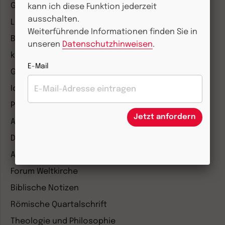
Gemeinsam Glauben
kann ich diese Funktion jederzeit
ausschalten.
Lebensspuren
Weiterführende Informationen finden Sie in
Bibel lesen
unseren
Datenschutzhinweisen
.
kunst und kirche
E-Mail
Gottesdienst
Ideenwerkstatt Gottesdienste
Pastoralblätter
Jetzt anfordern
Anzeiger für die Seelsorge
Diakonia
Amosinternational
Forum Weltkirche
Biblische Notizen
Römische Quartalschrift
Theologie und Philosophie