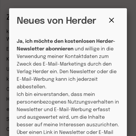
Zeitschriften
Neues von Herder
Fenster
kindergarten heute Fachmagazin, Leitungsheft &
schließen
Wenn Eltern Rat suchen
Ja, ich möchte den kostenlosen Herder-
Newsletter abonnieren
und willige in die
Entdeckungskiste
Verwendung meiner Kontaktdaten zum
Kleinstkinder in Kita und Tagespflege
Zweck des E-Mail-Marketings durch den
Unser Ganztag
Verlag Herder ein. Den Newsletter oder die
kizz Elternwelt
E-Mail-Werbung kann ich jederzeit
abbestellen.
CHRIST IN DER GEGENWART
Ich bin einverstanden, dass mein
Herder Korrespondenz
personenbezogenes Nutzungsverhalten in
einfach leben
Newsletter und E-Mail-Werbung erfasst
und ausgewertet wird, um die Inhalte
Stimmen der Zeit
besser auf meine Interessen auszurichten.
COMMUNIO
Über einen Link in Newsletter oder E-Mail