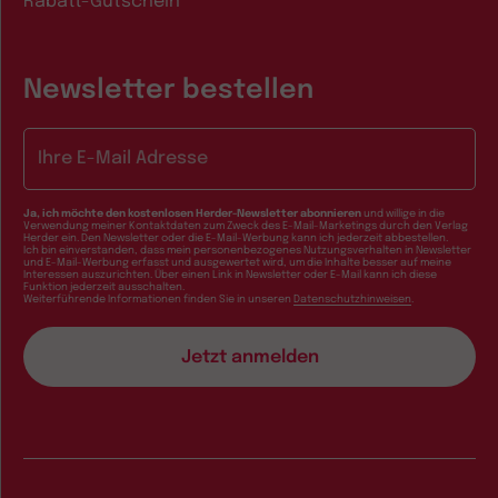
Rabatt-Gutschein
Newsletter bestellen
E-Mail-Adresse
Ja, ich möchte den kostenlosen Herder-Newsletter abonnieren
und willige in die
Verwendung meiner Kontaktdaten zum Zweck des E-Mail-Marketings durch den Verlag
Herder ein. Den Newsletter oder die E-Mail-Werbung kann ich jederzeit abbestellen.
Ich bin einverstanden, dass mein personenbezogenes Nutzungsverhalten in Newsletter
und E-Mail-Werbung erfasst und ausgewertet wird, um die Inhalte besser auf meine
Interessen auszurichten. Über einen Link in Newsletter oder E-Mail kann ich diese
Funktion jederzeit ausschalten.
Weiterführende Informationen finden Sie in unseren
Datenschutzhinweisen
.