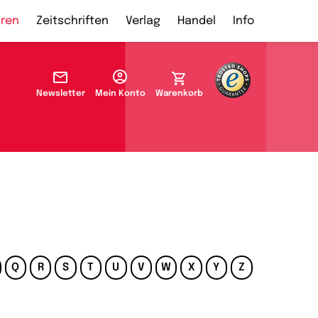
ren
Zeitschriften
Verlag
Handel
Info
Newsletter
Mein Konto
Warenkorb
Q
R
S
T
U
V
W
X
Y
Z