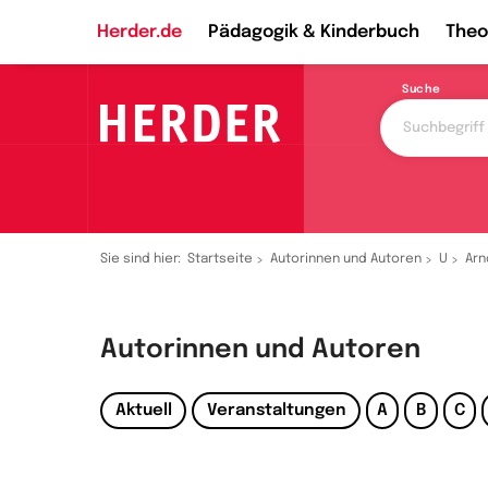
Herder.de
Pädagogik & Kinderbuch
Theo
Suche
Sie sind hier:
Startseite
Autorinnen und Autoren
U
Arn
Autorinnen und Autoren
Aktuell
Veranstaltungen
A
B
C