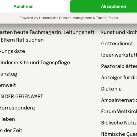
schriften
garten heute Fachmagazin, Leitungsheft
kunst und kirc
 Eltern Rat suchen
Gottesdienst
kungskiste
Ideenwerkstat
kinder in Kita und Tagespflege
Pastoralblätte
Ganztag
Anzeiger für d
ternwelt
Diakonia
 IN DER GEGENWART
Amosinternati
 Korrespondenz
Forum Weltkir
 leben
Biblische Noti
 der Zeit
Römische Quart