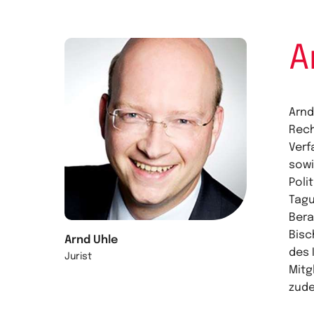
A
Arnd
Rech
Verf
sowi
Poli
Tagu
Bera
Bisc
Arnd Uhle
des 
Jurist
Mitg
zude