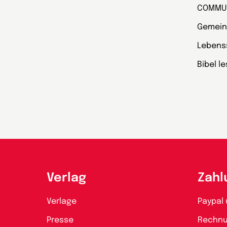
COMMU
Gemein
Lebens
Bibel l
Verlag
Zahl
Verlage
Paypal 
Presse
Rechn