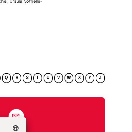
el, Ursula Nothelle-
Q
R
S
T
U
V
W
X
Y
Z