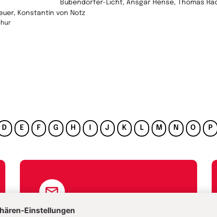
Bubendorfer-Licht, Ansgar Hense, Thomas Rach
euer, Konstantin von Notz
chur
D
E
F
G
H
I
J
K
L
M
N
O
P