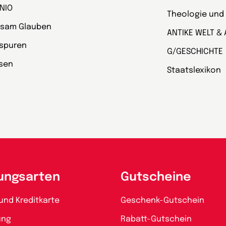
NIO
Theologie und
sam Glauben
ANTIKE WELT & 
spuren
G/GESCHICHTE
esen
Staatslexikon
ungsarten
Gutscheine
und Kreditkarte
Geschenk-Gutschein
ung
Rabatt-Gutschein