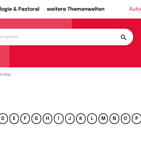
logie & Pastoral
weitere Themenwelten
Auto
d Uhle
D
E
F
G
H
I
J
K
L
M
N
O
P