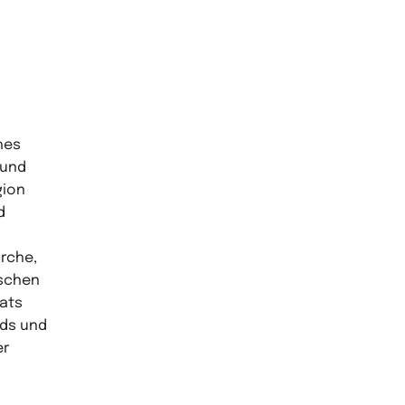
ches
 und
gion
d
rche,
tschen
rats
nds und
er