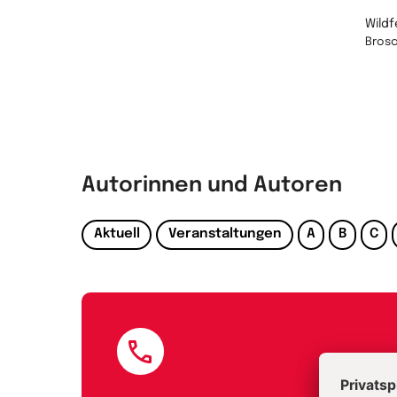
Wildf
Bros
Autorinnen und Autoren
Aktuell
Veranstaltungen
A
B
C
E-Mail