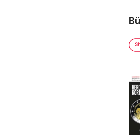
Bü
Sh