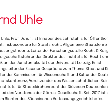
rnd Uhle
 Uhle, Prof. Dr. iur., ist Inhaber des Lehrstuhls für Öffentli
t, insbesondere für Staatsrecht, Allgemeine Staatslehre
assungstheorie, Leiter der Forschungsstelle Recht & Reli
e geschäftsführender Direktor des Instituts für Recht un
tik an der Juristenfakultät der Universität Leipzig. Er ist
ngsleiter der Essener Gespräche zum Thema Staat und Ki
ter der Kommission für Wissenschaft und Kultur der Deu
hofskonferenz, Vorsitzender des Wissenschaftlichen Bei
Instituts für Staatskirchenrecht der Diözesen Deutschla
lied des Vorstands der Görres-Gesellschaft. Seit 2017 ist 
m Richter des Sächsischen Verfassungsgerichtshofes.