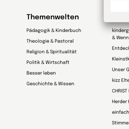
Themenwelten
Zeit
Pädagogik & Kinderbuch
kinder
& Wenn
Theologie & Pastoral
Entdec
Religion & Spiritualität
Kleinst
Politik & Wirtschaft
Unser 
Besser leben
kizz El
Geschichte & Wissen
CHRIST
Herder
einfach
Stimmen