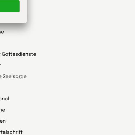
he
t Gottesdienste
r
ie Seelsorge
onal
che
zen
alschrift