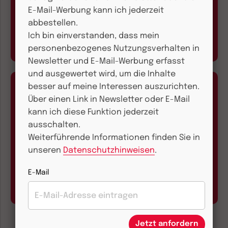
E-Mail-Werbung kann ich jederzeit
kundenservice@herder.de
abbestellen.
Wir freuen uns über Ihre Nachricht.
Ich bin einverstanden, dass mein
personenbezogenes Nutzungsverhalten in
Newsletter und E-Mail-Werbung erfasst
und ausgewertet wird, um die Inhalte
besser auf meine Interessen auszurichten.
Über einen Link in Newsletter oder E-Mail
kann ich diese Funktion jederzeit
ausschalten.
Aboservice
Weiterführende Informationen finden Sie in
unseren
Datenschutzhinweisen
.
Abo online kündigen
E-Mail
Hier geht’s zum Formular
Jetzt anfordern