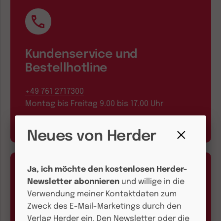
Kundenservice und
Bestellhotline
+49 761 2717300
Montag bis Freitag 9.00 bis 17.00 Uhr
Neues von Herder
Fenster
schließen
Ja, ich möchte den kostenlosen Herder-
Newsletter abonnieren
und willige in die
Verwendung meiner Kontaktdaten zum
Zweck des E-Mail-Marketings durch den
E-Mail und Onlineservice
Verlag Herder ein. Den Newsletter oder die