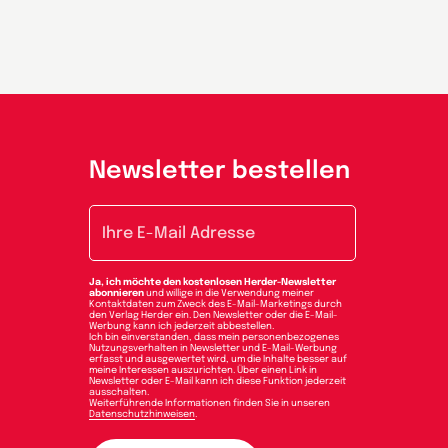
Newsletter bestellen
E-Mail-Adresse
Ja, ich möchte den kostenlosen Herder-Newsletter
abonnieren
und willige in die Verwendung meiner
Kontaktdaten zum Zweck des E-Mail-Marketings durch
den Verlag Herder ein. Den Newsletter oder die E-Mail-
Werbung kann ich jederzeit abbestellen.
Ich bin einverstanden, dass mein personenbezogenes
Nutzungsverhalten in Newsletter und E-Mail-Werbung
erfasst und ausgewertet wird, um die Inhalte besser auf
meine Interessen auszurichten. Über einen Link in
Newsletter oder E-Mail kann ich diese Funktion jederzeit
ausschalten.
Weiterführende Informationen finden Sie in unseren
Datenschutzhinweisen
.