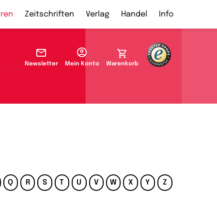
ren
Zeitschriften
Verlag
Handel
Info
Newsletter
Mein Konto
Warenkorb
Q
R
S
T
U
V
W
X
Y
Z