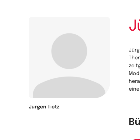
J
Jürge
Them
zeit
Mode
hera
eine
Jürgen Tietz
Bü