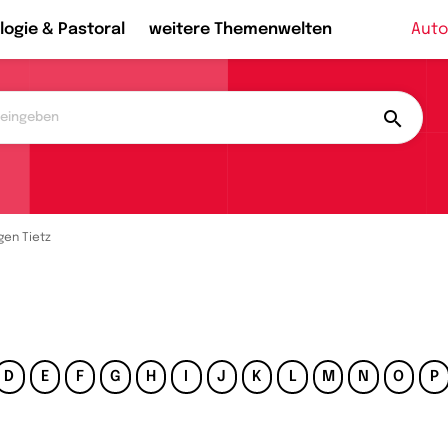
logie & Pastoral
weitere Themenwelten
Auto
gen Tietz
D
E
F
G
H
I
J
K
L
M
N
O
P