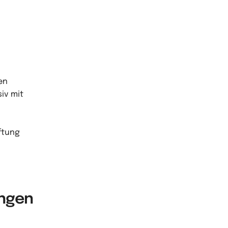
den
iv mit
ftung
ungen