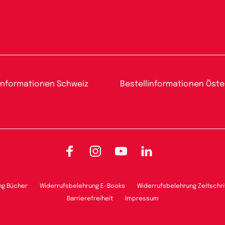
informationen Schweiz
Bestellinformationen Öste
Facebook
Instagram
YouTube
LinkedIn
ng Bücher
Widerrufsbelehrung E-Books
Widerrufsbelehrung Zeitschri
Barrierefreiheit
Impressum