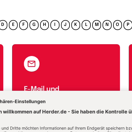
D
E
F
G
H
I
J
K
L
M
N
O
P
E-Mail und
Onlineservice
kundenservice@herder.de
Wir freuen uns über Ihre Nachricht.