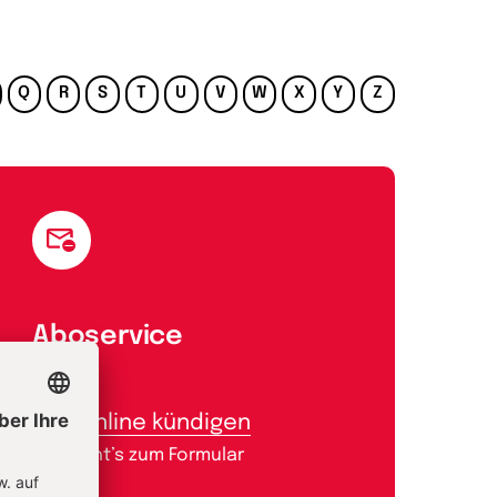
Q
R
S
T
U
V
W
X
Y
Z
Aboservice
Abo online kündigen
Hier geht’s zum Formular