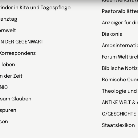
Ideenwerkstat
kinder in Kita und Tagespflege
Pastoralblätte
Ganztag
Anzeiger für d
ternwelt
Diakonia
 IN DER GEGENWART
Amosinternati
 Korrespondenz
Forum Weltkir
 leben
Biblische Noti
 der Zeit
Römische Quart
NIO
Theologie und
sam Glauben
ANTIKE WELT & 
spuren
G/GESCHICHTE
esen
Staatslexikon