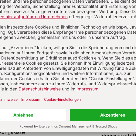
schriften
garten heute Fachmagazin, Leitungsheft
kunst und kirc
 Eltern Rat suchen
Gottesdienst
kungskiste