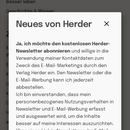
Besser leben
Geschichte & Wissen
Neues von Herder
Fenster
Zeitschriften
schließen
Ja, ich möchte den kostenlosen Herder-
kindergarten heute Fachmagazin, Leitungsheft &
Newsletter abonnieren
und willige in die
Wenn Eltern Rat suchen
Verwendung meiner Kontaktdaten zum
Entdeckungskiste
Zweck des E-Mail-Marketings durch den
Verlag Herder ein. Den Newsletter oder die
Kleinstkinder in Kita und Tagespflege
E-Mail-Werbung kann ich jederzeit
Unser Ganztag
abbestellen.
kizz Elternwelt
Ich bin einverstanden, dass mein
personenbezogenes Nutzungsverhalten in
CHRIST IN DER GEGENWART
Newsletter und E-Mail-Werbung erfasst
Herder Korrespondenz
und ausgewertet wird, um die Inhalte
einfach leben
besser auf meine Interessen auszurichten.