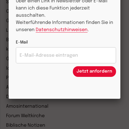
Über einen Link in Newsletter oder E-Mail
Stimmen der Zeit
kann ich diese Funktion jederzeit
COMMUNIO
ausschalten.
Gemeinsam Glauben
Weiterführende Informationen finden Sie in
unseren
Datenschutzhinweisen
.
Lebensspuren
Bibel lesen
E-Mail
kunst und kirche
Gottesdienst
Ideenwerkstatt Gottesdienste
Jetzt anfordern
Pastoralblätter
Anzeiger für die Seelsorge
Diakonia
Amosinternational
Forum Weltkirche
Biblische Notizen