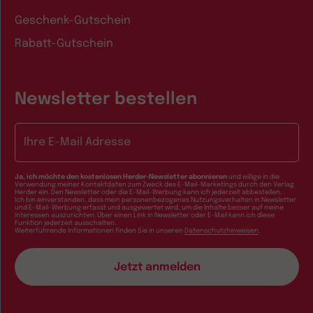
Geschenk-Gutschein
Rabatt-Gutschein
Newsletter bestellen
E-Mail-Adresse
Ja, ich möchte den kostenlosen Herder-Newsletter abonnieren
und willige in die
Verwendung meiner Kontaktdaten zum Zweck des E-Mail-Marketings durch den Verlag
Herder ein. Den Newsletter oder die E-Mail-Werbung kann ich jederzeit abbestellen.
Ich bin einverstanden, dass mein personenbezogenes Nutzungsverhalten in Newsletter
und E-Mail-Werbung erfasst und ausgewertet wird, um die Inhalte besser auf meine
Interessen auszurichten. Über einen Link in Newsletter oder E-Mail kann ich diese
Funktion jederzeit ausschalten.
Weiterführende Informationen finden Sie in unseren
Datenschutzhinweisen
.