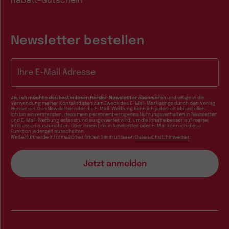
Rabatt-Gutschein
Newsletter bestellen
E-Mail-Adresse
Ja, ich möchte den kostenlosen Herder-Newsletter abonnieren
und willige in die
Verwendung meiner Kontaktdaten zum Zweck des E-Mail-Marketings durch den Verlag
Herder ein. Den Newsletter oder die E-Mail-Werbung kann ich jederzeit abbestellen.
Ich bin einverstanden, dass mein personenbezogenes Nutzungsverhalten in Newsletter
und E-Mail-Werbung erfasst und ausgewertet wird, um die Inhalte besser auf meine
Interessen auszurichten. Über einen Link in Newsletter oder E-Mail kann ich diese
Funktion jederzeit ausschalten.
Weiterführende Informationen finden Sie in unseren
Datenschutzhinweisen
.