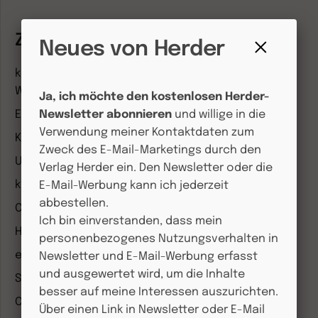
Zeitschriften
Neues von Herder
Fenster
kindergarten heute Fachmagazin, Leitungsheft &
schließen
Wenn Eltern Rat suchen
Ja, ich möchte den kostenlosen Herder-
Entdeckungskiste
Newsletter abonnieren
und willige in die
Verwendung meiner Kontaktdaten zum
Kleinstkinder in Kita und Tagespflege
Zweck des E-Mail-Marketings durch den
Unser Ganztag
Verlag Herder ein. Den Newsletter oder die
kizz Elternwelt
E-Mail-Werbung kann ich jederzeit
abbestellen.
CHRIST IN DER GEGENWART
Ich bin einverstanden, dass mein
Herder Korrespondenz
personenbezogenes Nutzungsverhalten in
einfach leben
Newsletter und E-Mail-Werbung erfasst
und ausgewertet wird, um die Inhalte
Stimmen der Zeit
besser auf meine Interessen auszurichten.
COMMUNIO
Über einen Link in Newsletter oder E-Mail