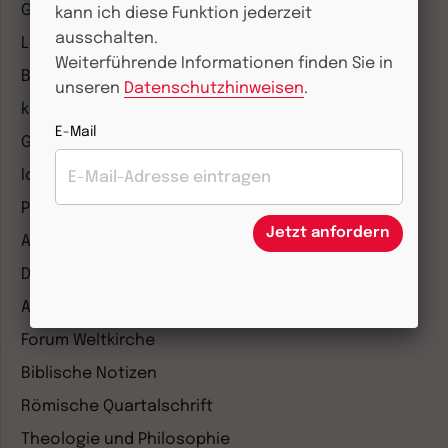
Gemeinsam Glauben
kann ich diese Funktion jederzeit
ausschalten.
Lebensspuren
Weiterführende Informationen finden Sie in
Bibel lesen
unseren
Datenschutzhinweisen
.
kunst und kirche
E-Mail
Gottesdienst
Ideenwerkstatt Gottesdienste
Pastoralblätter
Jetzt anfordern
Anzeiger für die Seelsorge
Diakonia
Amosinternational
Forum Weltkirche
Biblische Notizen
Römische Quartalschrift
Theologie und Philosophie