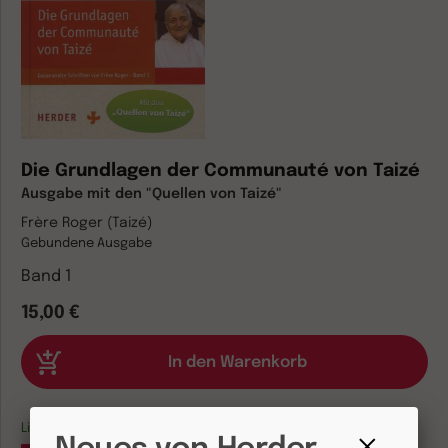
Die Grundlagen der Communauté von Taizé
Ausgabe mit den "Quellen von Taizé"
Frère Roger (Taizé)
Gebundene Ausgabe
Band 1
15,00 €
Lieferbar in 1-3 Werktagen