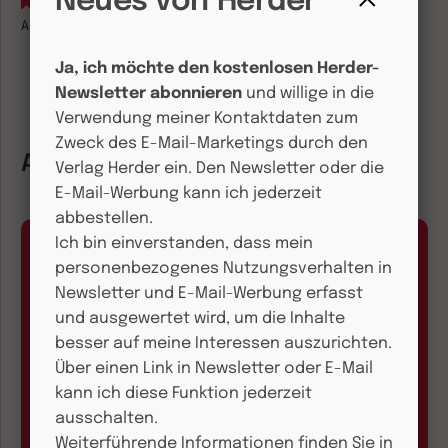
Neues von Herder
Auf die Merkliste
Fenster
Auch erhältlich als
eBook (EPUB)
schließen
Ja, ich möchte den kostenlosen Herder-
Newsletter abonnieren
und willige in die
Verwendung meiner Kontaktdaten zum
Zweck des E-Mail-Marketings durch den
Autorinnen und Autoren
Verlag Herder ein. Den Newsletter oder die
E-Mail-Werbung kann ich jederzeit
abbestellen.
Ich bin einverstanden, dass mein
personenbezogenes Nutzungsverhalten in
Newsletter und E-Mail-Werbung erfasst
und ausgewertet wird, um die Inhalte
besser auf meine Interessen auszurichten.
Kundenservice und
Über einen Link in Newsletter oder E-Mail
Bestellhotline
kann ich diese Funktion jederzeit
ausschalten.
+49 761 2717300
Weiterführende Informationen finden Sie in