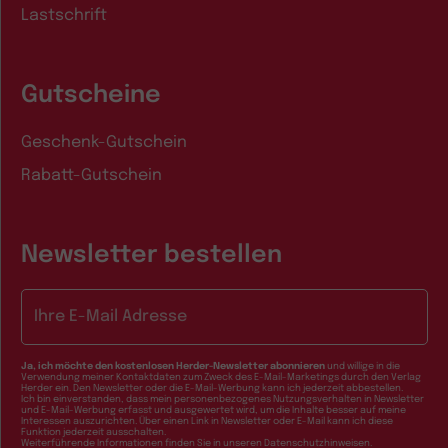
Lastschrift
Gutscheine
Geschenk-Gutschein
Rabatt-Gutschein
Newsletter bestellen
E-Mail-Adresse
Ja, ich möchte den kostenlosen Herder-Newsletter abonnieren
und willige in die
Verwendung meiner Kontaktdaten zum Zweck des E-Mail-Marketings durch den Verlag
Herder ein. Den Newsletter oder die E-Mail-Werbung kann ich jederzeit abbestellen.
Ich bin einverstanden, dass mein personenbezogenes Nutzungsverhalten in Newsletter
und E-Mail-Werbung erfasst und ausgewertet wird, um die Inhalte besser auf meine
Interessen auszurichten. Über einen Link in Newsletter oder E-Mail kann ich diese
Funktion jederzeit ausschalten.
Weiterführende Informationen finden Sie in unseren
Datenschutzhinweisen
.