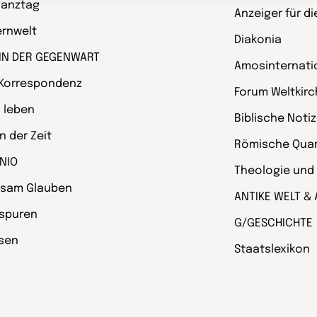
Ganztag
Anzeiger für d
ternwelt
Diakonia
 IN DER GEGENWART
Amosinternati
 Korrespondenz
Forum Weltkir
 leben
Biblische Noti
 der Zeit
Römische Quart
NIO
Theologie und
sam Glauben
ANTIKE WELT & 
spuren
G/GESCHICHTE
esen
Staatslexikon