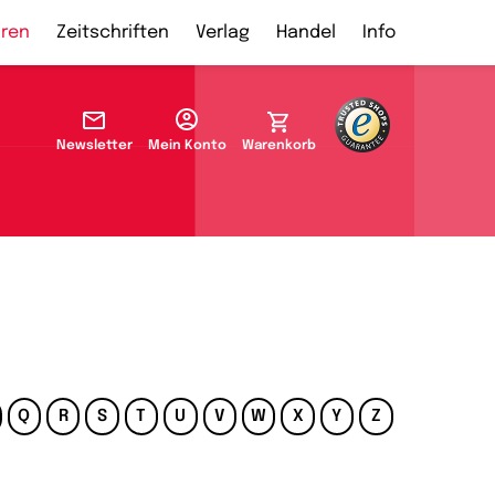
ren
Zeitschriften
Verlag
Handel
Info
Newsletter
Mein Konto
Warenkorb
Q
R
S
T
U
V
W
X
Y
Z