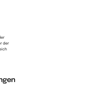
der
er der
eich
ungen