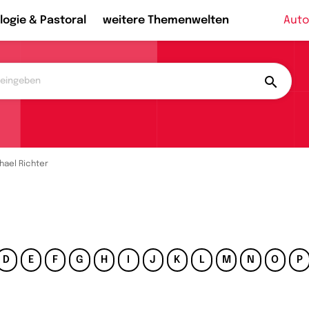
logie & Pastoral
weitere Themenwelten
Auto
hael Richter
D
E
F
G
H
I
J
K
L
M
N
O
P