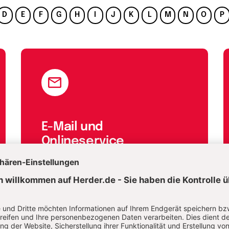
D
E
F
G
H
I
J
K
L
M
N
O
P
E-Mail und
Onlineservice
kundenservice@herder.de
Wir freuen uns über Ihre Nachricht.