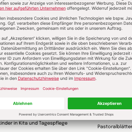
schriften
garten heute Fachmagazin, Leitungsheft
kunst und kirc
 Eltern Rat suchen
Gottesdienst
kungskiste
Ideenwerkstat
kinder in Kita und Tagespflege
Pastoralblätte