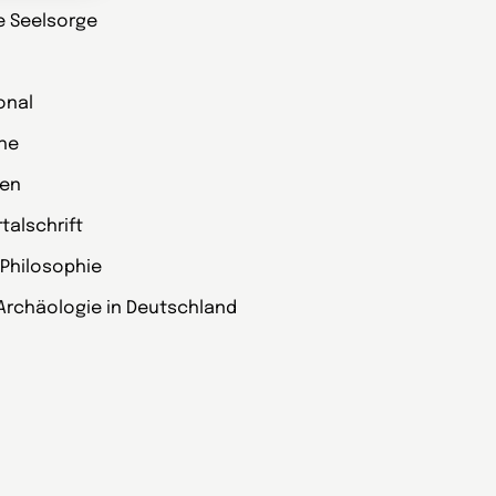
ie Seelsorge
onal
che
zen
alschrift
 Philosophie
Archäologie in Deutschland