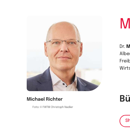
M
Dr.
M
Albe
Frei
Wirt
Bü
Michael Richter
Foto: © FWTM Christoph Nadler
Sh