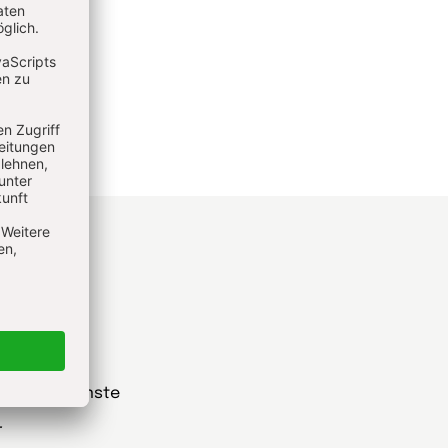
he
t Gottesdienste
r