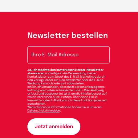
Newsletter bestellen
E-Mail-Adresse
Ja, ich möchte den kostenlosen Herder-Newsletter
abonnieren
und willige in die Verwendung meiner
Kontaktdaten zum Zweck des E-Mail-Marketings durch
den Verlag Herder ein. Den Newsletter oder die E-Mail-
Werbung kann ich jederzeit abbestellen.
Ich bin einverstanden, dass mein personenbezogenes
Nutzungsverhalten in Newsletter und E-Mail-Werbung
erfasst und ausgewertet wird, um die Inhalte besser auf
meine Interessen auszurichten. Über einen Link in
Newsletter oder E-Mail kann ich diese Funktion jederzeit
ausschalten.
Weiterführende Informationen finden Sie in unseren
Datenschutzhinweisen
.