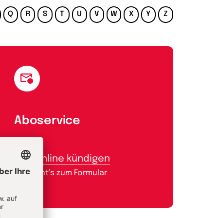
Q
R
S
T
U
V
W
X
Y
Z
Aboservice
Abo online kündigen
Hier geht’s zum Formular