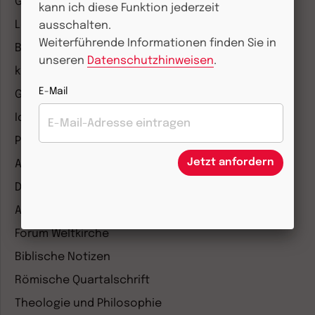
Gemeinsam Glauben
kann ich diese Funktion jederzeit
Lebensspuren
ausschalten.
Weiterführende Informationen finden Sie in
Bibel lesen
unseren
Datenschutzhinweisen
.
kunst und kirche
E-Mail
Gottesdienst
Ideenwerkstatt Gottesdienste
Pastoralblätter
Jetzt anfordern
Anzeiger für die Seelsorge
Diakonia
Amosinternational
Forum Weltkirche
Biblische Notizen
Römische Quartalschrift
Theologie und Philosophie