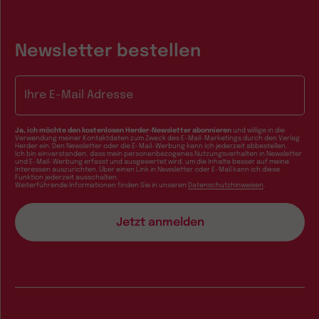
Newsletter bestellen
E-Mail-Adresse
Ja, ich möchte den kostenlosen Herder-Newsletter abonnieren
und willige in die
Verwendung meiner Kontaktdaten zum Zweck des E-Mail-Marketings durch den Verlag
Herder ein. Den Newsletter oder die E-Mail-Werbung kann ich jederzeit abbestellen.
Ich bin einverstanden, dass mein personenbezogenes Nutzungsverhalten in Newsletter
und E-Mail-Werbung erfasst und ausgewertet wird, um die Inhalte besser auf meine
Interessen auszurichten. Über einen Link in Newsletter oder E-Mail kann ich diese
Funktion jederzeit ausschalten.
Weiterführende Informationen finden Sie in unseren
Datenschutzhinweisen
.