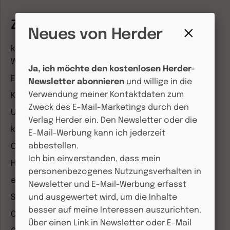
Zeitschriften
Neues von Herder
Fenster
kindergarten heute Fachmagazin, Leitungsheft &
schließen
Wenn Eltern Rat suchen
Ja, ich möchte den kostenlosen Herder-
Entdeckungskiste
Newsletter abonnieren
und willige in die
Verwendung meiner Kontaktdaten zum
Kleinstkinder in Kita und Tagespflege
Zweck des E-Mail-Marketings durch den
Unser Ganztag
Verlag Herder ein. Den Newsletter oder die
kizz Elternwelt
E-Mail-Werbung kann ich jederzeit
abbestellen.
CHRIST IN DER GEGENWART
Ich bin einverstanden, dass mein
Herder Korrespondenz
personenbezogenes Nutzungsverhalten in
einfach leben
Newsletter und E-Mail-Werbung erfasst
Stimmen der Zeit
und ausgewertet wird, um die Inhalte
besser auf meine Interessen auszurichten.
COMMUNIO
Über einen Link in Newsletter oder E-Mail