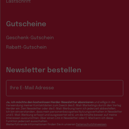
Lastschrift
Gutscheine
Geschenk-Gutschein
Rabatt-Gutschein
Newsletter bestellen
E-Mail-Adresse
Ja, ich möchte den kostenlosen Herder-Newsletter abonnieren
und willige in die
Verwendung meiner Kontaktdaten zum Zweck des E-Mail-Marketings durch den Verlag
Herder ein. Den Newsletter oder die E-Mail-Werbung kann ich jederzeit abbestellen.
Ich bin einverstanden, dass mein personenbezogenes Nutzungsverhalten in Newsletter
und E-Mail-Werbung erfasst und ausgewertet wird, um die Inhalte besser auf meine
Interessen auszurichten. Über einen Link in Newsletter oder E-Mail kann ich diese
Funktion jederzeit ausschalten.
Weiterführende Informationen finden Sie in unseren
Datenschutzhinweisen
.