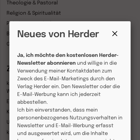
Theologie & Pastoral
Religion & Spiritualität
Politik & Wirtschaft
Neues von Herder
Besser leben
Fenster
Geschichte & Wissen
schließen
Ja, ich möchte den kostenlosen Herder-
Newsletter abonnieren
und willige in die
Zeitschriften
Verwendung meiner Kontaktdaten zum
Zweck des E-Mail-Marketings durch den
kindergarten heute Fachmagazin, Leitungsheft &
Verlag Herder ein. Den Newsletter oder die
Wenn Eltern Rat suchen
E-Mail-Werbung kann ich jederzeit
Entdeckungskiste
abbestellen.
Ich bin einverstanden, dass mein
Kleinstkinder in Kita und Tagespflege
personenbezogenes Nutzungsverhalten in
Unser Ganztag
Newsletter und E-Mail-Werbung erfasst
kizz Elternwelt
und ausgewertet wird, um die Inhalte