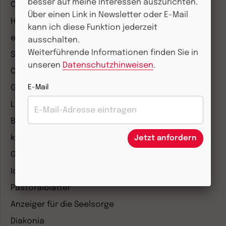
besser auf meine Interessen auszurichten.
CHRIST IN DER GEGENWART
Über einen Link in Newsletter oder E-Mail
Herder Korrespondenz
kann ich diese Funktion jederzeit
einfach leben
ausschalten.
Weiterführende Informationen finden Sie in
Stimmen der Zeit
unseren
Datenschutzhinweisen
.
COMMUNIO
Gemeinsam Glauben
E-Mail
Lebensspuren
Bibel lesen
kunst und kirche
Jetzt anfordern
Gottesdienst
Ideenwerkstatt Gottesdienste
Pastoralblätter
Anzeiger für die Seelsorge
Diakonia