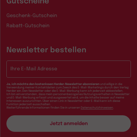
Gutscheine
Geschenk-Gutschein
Rabatt-Gutschein
Newsletter bestellen
E-Mail-Adresse
Ja, ich möchte den kostenlosen Herder-Newsletter abonnieren
und willige in die
Verwendung meiner Kontaktdaten zum Zweck des E-Mail-Marketings durch den Verlag
Herder ein. Den Newsletter oder die E-Mail-Werbung kann ich jederzeit abbestellen.
Ich bin einverstanden, dass mein personenbezogenes Nutzungsverhalten in Newsletter
und E-Mail-Werbung erfasst und ausgewertet wird, um die Inhalte besser auf meine
Interessen auszurichten. Über einen Link in Newsletter oder E-Mail kann ich diese
Funktion jederzeit ausschalten.
Weiterführende Informationen finden Sie in unseren
Datenschutzhinweisen
.