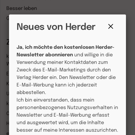
Besser leben
Geschichte & Wissen
Neues von Herder
Fenster
schließen
Zeitschriften
Ja, ich möchte den kostenlosen Herder-
Newsletter abonnieren
und willige in die
kindergarten heute Fachmagazin, Leitungsheft &
Verwendung meiner Kontaktdaten zum
Wenn Eltern Rat suchen
Zweck des E-Mail-Marketings durch den
Entdeckungskiste
Verlag Herder ein. Den Newsletter oder die
Kleinstkinder in Kita und Tagespflege
E-Mail-Werbung kann ich jederzeit
abbestellen.
Unser Ganztag
Ich bin einverstanden, dass mein
kizz Elternwelt
personenbezogenes Nutzungsverhalten in
CHRIST IN DER GEGENWART
Newsletter und E-Mail-Werbung erfasst
und ausgewertet wird, um die Inhalte
Herder Korrespondenz
besser auf meine Interessen auszurichten.
einfach leben