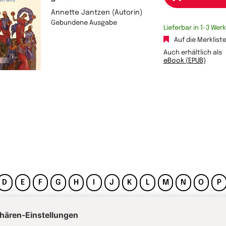
Annette Jantzen (Autorin)
Gebundene Ausgabe
Lieferbar in 1-3 We
Auf die Merklist
Auch erhältlich als
eBook (EPUB)
D
E
F
G
H
I
J
K
L
M
N
O
P