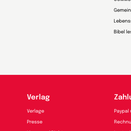
Gemein
Lebens
Bibel l
Verlag
Zahl
Verlage
Paypal 
Presse
Rechn