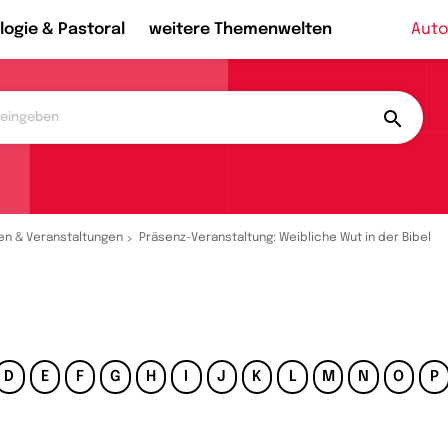
logie & Pastoral
weitere Themenwelten
Auto
en & Veranstaltungen
Präsenz-Veranstaltung: Weibliche Wut in der Bibel
D
E
F
G
H
I
J
K
L
M
N
O
P