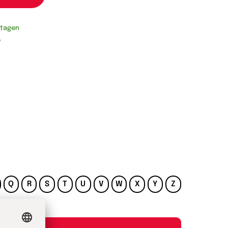
rktagen
e
Q
R
S
T
U
V
W
X
Y
Z