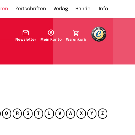
ren
Zeitschriften
Verlag
Handel
Info
Newsletter
Mein Konto
Warenkorb
Q
R
S
T
U
V
W
X
Y
Z