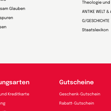
Theologie und
sam Glauben
ANTIKE WELT & 
spuren
G/GESCHICHTE
esen
Staatslexikon
ungsarten
Gutscheine
und Kreditkarte
Geschenk-Gutschein
ung
Rabatt-Gutschein