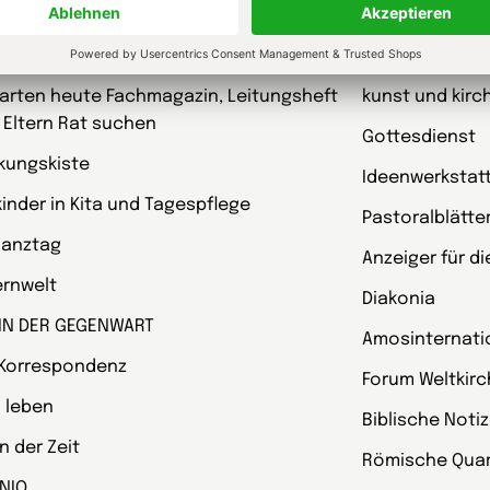
schriften
garten heute Fachmagazin, Leitungsheft
kunst und kirc
 Eltern Rat suchen
Gottesdienst
kungskiste
Ideenwerkstat
kinder in Kita und Tagespflege
Pastoralblätte
Ganztag
Anzeiger für d
ternwelt
Diakonia
 IN DER GEGENWART
Amosinternati
 Korrespondenz
Forum Weltkir
 leben
Biblische Noti
 der Zeit
Römische Quart
NIO