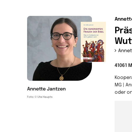
Annett
Prä
Wut 
Annet
41061 
Kooper
MG | A
Annette Jantzen
oder o
Foto: © Ute Haupts