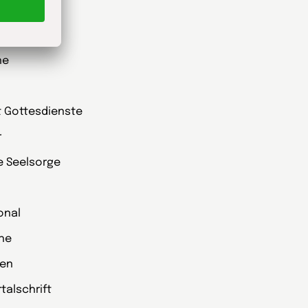
he
t Gottesdienste
r
ie Seelsorge
onal
che
zen
alschrift