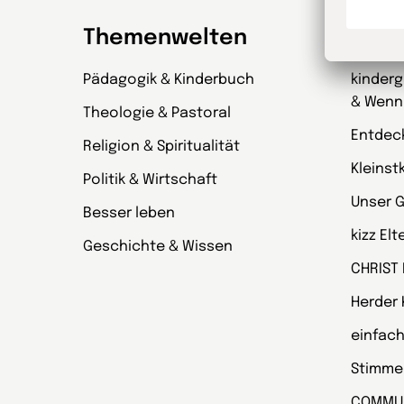
Themenwelten
Zeit
Pädagogik & Kinderbuch
kinder
& Wenn
Theologie & Pastoral
Entdec
Religion & Spiritualität
Kleinst
Politik & Wirtschaft
Unser 
Besser leben
kizz El
Geschichte & Wissen
CHRIST
Herder
einfach
Stimmen
COMMU