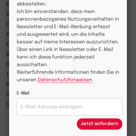
abbestellen.
Pastoralblätter
Ich bin einverstanden, dass mein
Anzeiger für die Seelsorge
personenbezogenes Nutzungsverhalten in
Diakonia
Newsletter und E-Mail-Werbung erfasst
Amosinternational
und ausgewertet wird, um die Inhalte
besser auf meine Interessen auszurichten.
Forum Weltkirche
Über einen Link in Newsletter oder E-Mail
Biblische Notizen
kann ich diese Funktion jederzeit
Römische Quartalschrift
ausschalten.
Weiterführende Informationen finden Sie in
Theologie und Philosophie
unseren
Datenschutzhinweisen
.
ANTIKE WELT & Archäologie in Deutschland
E-Mail
G/GESCHICHTE
Staatslexikon
Jetzt anfordern