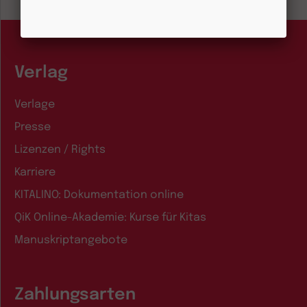
Verlag
Verlage
Presse
Lizenzen / Rights
Karriere
KITALINO: Dokumentation online
QiK Online-Akademie: Kurse für Kitas
Manuskriptangebote
Zahlungsarten