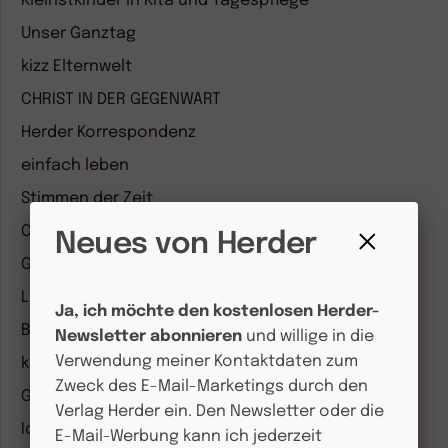
Kleinstkinder in Kita und Tagespflege
Unser Ganztag
kizz Elternwelt
CHRIST IN DER GEGENWART
Herder Korrespondenz
einfach leben
Stimmen der Zeit
COMMUNIO
Neues von Herder
Gemeinsam Glauben
Fenster
schließen
Lebensspuren
Ja, ich möchte den kostenlosen Herder-
Bibel lesen
Newsletter abonnieren
und willige in die
Verwendung meiner Kontaktdaten zum
kunst und kirche
Zweck des E-Mail-Marketings durch den
Gottesdienst
Verlag Herder ein. Den Newsletter oder die
Ideenwerkstatt Gottesdienste
E-Mail-Werbung kann ich jederzeit