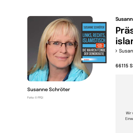
Susann
Präs
isla
Susan
66115 
Susanne Schröter
Foto: © FFGI
Wir
Einw