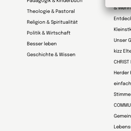
Pädagogik & Kinderbuch
kinder
& Wenn
Theologie & Pastoral
Entdec
Religion & Spiritualität
Kleinst
Politik & Wirtschaft
Unser 
Besser leben
kizz El
Geschichte & Wissen
CHRIST
Herder
einfach
Stimmen
COMMU
Gemein
Lebens