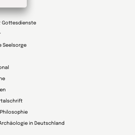
he
t Gottesdienste
r
ie Seelsorge
onal
che
zen
alschrift
 Philosophie
Archäologie in Deutschland