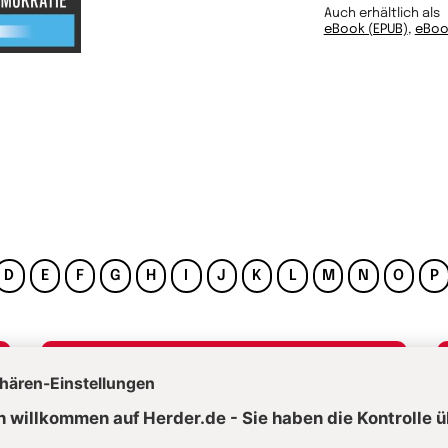
Auch erhältlich als
eBook (EPUB)
,
eBoo
D
E
F
G
H
I
J
K
L
M
N
O
P