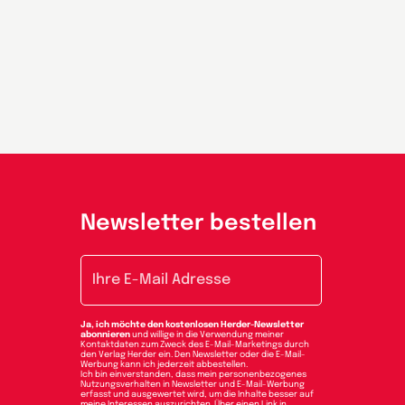
Newsletter bestellen
E-Mail-Adresse
Ja, ich möchte den kostenlosen Herder-Newsletter
abonnieren
und willige in die Verwendung meiner
Kontaktdaten zum Zweck des E-Mail-Marketings durch
den Verlag Herder ein. Den Newsletter oder die E-Mail-
Werbung kann ich jederzeit abbestellen.
Ich bin einverstanden, dass mein personenbezogenes
Nutzungsverhalten in Newsletter und E-Mail-Werbung
erfasst und ausgewertet wird, um die Inhalte besser auf
meine Interessen auszurichten. Über einen Link in