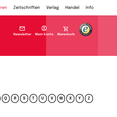
ren
Zeitschriften
Verlag
Handel
Info
Newsletter
Mein Konto
Warenkorb
Q
R
S
T
U
V
W
X
Y
Z