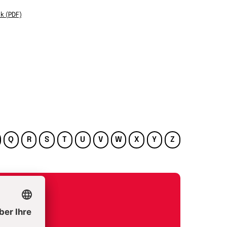
k (PDF)
Q
R
S
T
U
V
W
X
Y
Z