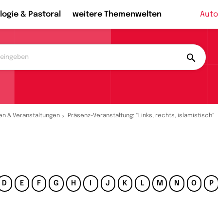
logie & Pastoral
weitere Themenwelten
Auto
en & Veranstaltungen
Präsenz-Veranstaltung: "Links, rechts, islamistisch"
D
E
F
G
H
I
J
K
L
M
N
O
P