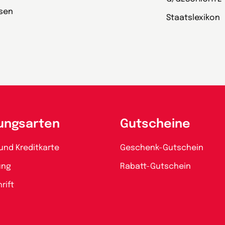
esen
Staatslexikon
ungsarten
Gutscheine
und Kreditkarte
Geschenk-Gutschein
ung
Rabatt-Gutschein
rift