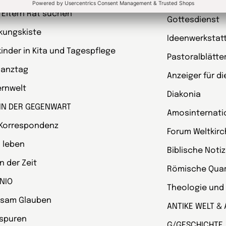
garten heute Fachmagazin, Leitungsheft
kunst und kirc
 Eltern Rat suchen
Gottesdienst
kungskiste
Ideenwerkstat
kinder in Kita und Tagespflege
Pastoralblätte
Ganztag
Anzeiger für d
ternwelt
Diakonia
 IN DER GEGENWART
Amosinternati
 Korrespondenz
Forum Weltkir
 leben
Biblische Noti
 der Zeit
Römische Quart
NIO
Theologie und
sam Glauben
ANTIKE WELT & 
spuren
G/GESCHICHTE