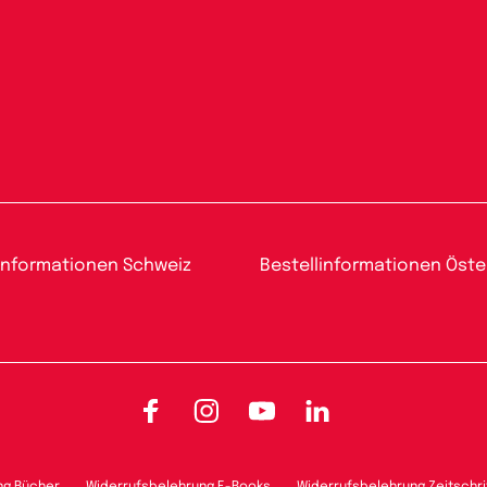
informationen Schweiz
Bestellinformationen Öste
Facebook
Instagram
YouTube
LinkedIn
ng Bücher
Widerrufsbelehrung E-Books
Widerrufsbelehrung Zeitschri