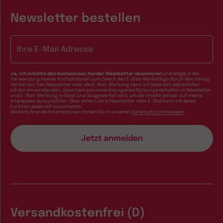
Newsletter bestellen
E-Mail-Adresse
Ja, ich möchte den kostenlosen Herder-Newsletter abonnieren
und willige in die
Verwendung meiner Kontaktdaten zum Zweck des E-Mail-Marketings durch den Verlag
Herder ein. Den Newsletter oder die E-Mail-Werbung kann ich jederzeit abbestellen.
Ich bin einverstanden, dass mein personenbezogenes Nutzungsverhalten in Newsletter
und E-Mail-Werbung erfasst und ausgewertet wird, um die Inhalte besser auf meine
Interessen auszurichten. Über einen Link in Newsletter oder E-Mail kann ich diese
Funktion jederzeit ausschalten.
Weiterführende Informationen finden Sie in unseren
Datenschutzhinweisen
.
Versandkostenfrei (D)