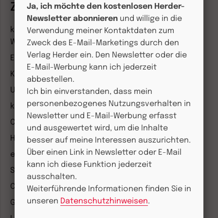
Zeitschriften
Ja, ich möchte den kostenlosen Herder-
Newsletter abonnieren
und willige in die
kindergarten heute Fachmagazin, Leitungsheft &
Verwendung meiner Kontaktdaten zum
Wenn Eltern Rat suchen
Zweck des E-Mail-Marketings durch den
Verlag Herder ein. Den Newsletter oder die
Entdeckungskiste
E-Mail-Werbung kann ich jederzeit
Kleinstkinder in Kita und Tagespflege
abbestellen.
Unser Ganztag
Ich bin einverstanden, dass mein
personenbezogenes Nutzungsverhalten in
kizz Elternwelt
Newsletter und E-Mail-Werbung erfasst
CHRIST IN DER GEGENWART
und ausgewertet wird, um die Inhalte
Herder Korrespondenz
besser auf meine Interessen auszurichten.
Über einen Link in Newsletter oder E-Mail
einfach leben
kann ich diese Funktion jederzeit
Stimmen der Zeit
ausschalten.
COMMUNIO
Weiterführende Informationen finden Sie in
unseren
Datenschutzhinweisen
.
Gemeinsam Glauben