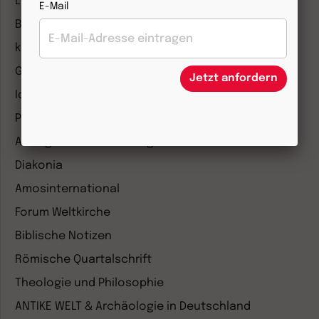
Lebensspuren
E-Mail
Bibel lesen
kunst und kirche
Gottesdienst
Jetzt anfordern
Ideenwerkstatt Gottesdienste
Pastoralblätter
Anzeiger für die Seelsorge
Diakonia
Amosinternational
Forum Weltkirche
Biblische Notizen
Römische Quartalschrift
Theologie und Philosophie
ANTIKE WELT & Archäologie in Deutschland