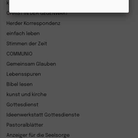
kizz Elternwelt
CHRIST IN DER GEGENWART
Herder Korrespondenz
einfach leben
Stimmen der Zeit
COMMUNIO
Gemeinsam Glauben
Lebensspuren
Bibel lesen
kunst und kirche
Gottesdienst
Ideenwerkstatt Gottesdienste
Pastoralblätter
Anzeiger für die Seelsorge