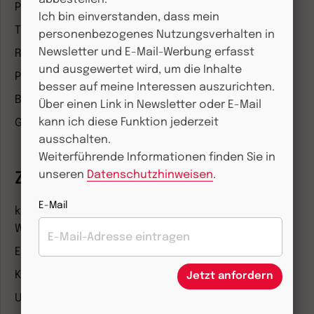
Pädagogik & Kinderbuch
Ich bin einverstanden, dass mein
Theologie & Pastoral
personenbezogenes Nutzungsverhalten in
Newsletter und E-Mail-Werbung erfasst
Religion & Spiritualität
und ausgewertet wird, um die Inhalte
Politik & Wirtschaft
besser auf meine Interessen auszurichten.
Besser leben
Über einen Link in Newsletter oder E-Mail
kann ich diese Funktion jederzeit
Geschichte & Wissen
ausschalten.
Weiterführende Informationen finden Sie in
unseren
Datenschutzhinweisen
.
Zeitschriften
E-Mail
kindergarten heute Fachmagazin, Leitungsheft &
Wenn Eltern Rat suchen
Entdeckungskiste
Kleinstkinder in Kita und Tagespflege
Jetzt anfordern
Unser Ganztag