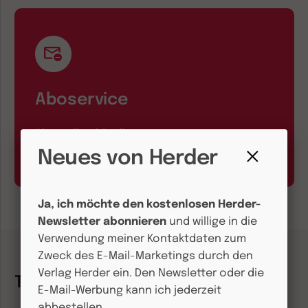
Aboservice
Abo online kündigen
Hier geht’s zum Formular
Neues von Herder
Fenster
schließen
Ja, ich möchte den kostenlosen Herder-
Newsletter abonnieren
und willige in die
Verwendung meiner Kontaktdaten zum
Zweck des E-Mail-Marketings durch den
Verlag Herder ein. Den Newsletter oder die
Themenwelten
E-Mail-Werbung kann ich jederzeit
abbestellen.