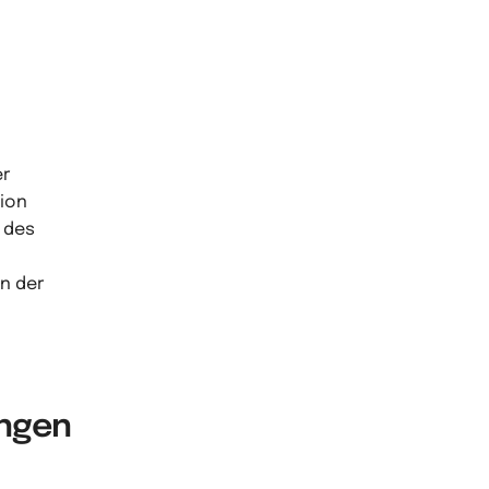
er
tion
e des
an der
ungen