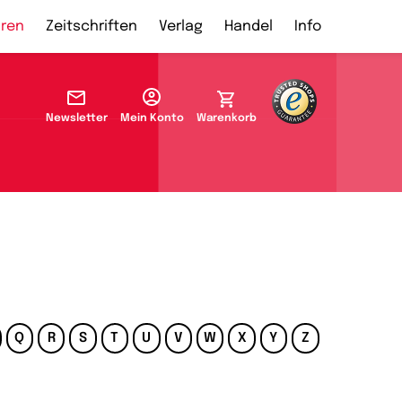
ren
Zeitschriften
Verlag
Handel
Info
Newsletter
Mein Konto
Warenkorb
Q
R
S
T
U
V
W
X
Y
Z