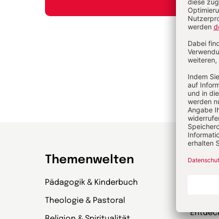
Themenwelten
Zeit
Pädagogik & Kinderbuch
kinder
& Wenn
Theologie & Pastoral
Entdec
Religion & Spiritualität