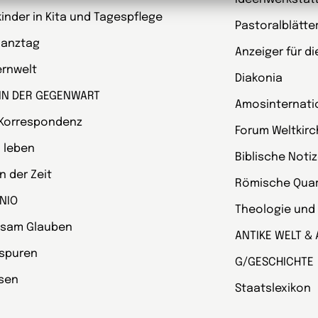
kinder in Kita und Tagespflege
Pastoralblätte
Ganztag
Anzeiger für d
ternwelt
Diakonia
 IN DER GEGENWART
Amosinternati
 Korrespondenz
Forum Weltkir
 leben
Biblische Noti
 der Zeit
Römische Quart
NIO
Theologie und
sam Glauben
ANTIKE WELT & 
spuren
G/GESCHICHTE
esen
Staatslexikon