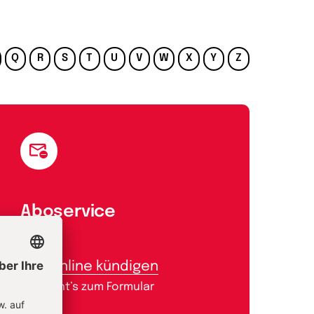
Q
R
S
T
U
V
W
X
Y
Z
Aboservice
Abo online kündigen
Hier geht’s zum Formular