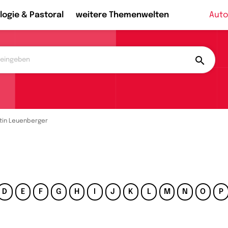
logie & Pastoral
weitere Themenwelten
Auto
tin Leuenberger
D
E
F
G
H
I
J
K
L
M
N
O
P