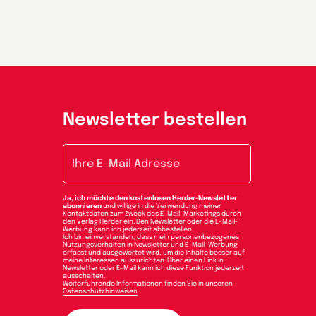
Newsletter bestellen
E-Mail-Adresse
Ja, ich möchte den kostenlosen Herder-Newsletter
abonnieren
und willige in die Verwendung meiner
Kontaktdaten zum Zweck des E-Mail-Marketings durch
den Verlag Herder ein. Den Newsletter oder die E-Mail-
Werbung kann ich jederzeit abbestellen.
Ich bin einverstanden, dass mein personenbezogenes
Nutzungsverhalten in Newsletter und E-Mail-Werbung
erfasst und ausgewertet wird, um die Inhalte besser auf
meine Interessen auszurichten. Über einen Link in
Newsletter oder E-Mail kann ich diese Funktion jederzeit
ausschalten.
Weiterführende Informationen finden Sie in unseren
Datenschutzhinweisen
.