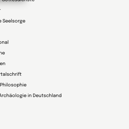
r
ie Seelsorge
onal
che
zen
alschrift
 Philosophie
Archäologie in Deutschland