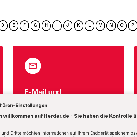
D
E
F
G
H
I
J
K
L
M
N
O
P
E-Mail und
Onlineservice
kundenservice@herder.de
Wir freuen uns über Ihre Nachricht.