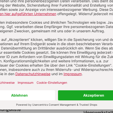
schriften
garten heute Fachmagazin, Leitungsheft
kunst und kirc
 Eltern Rat suchen
Gottesdienst
kungskiste
Ideenwerkstat