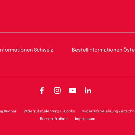
informationen Schweiz
Bestellinformationen Öste
Facebook
Instagram
YouTube
LinkedIn
ng Bücher
Widerrufsbelehrung E-Books
Widerrufsbelehrung Zeitschri
Barrierefreiheit
Impressum