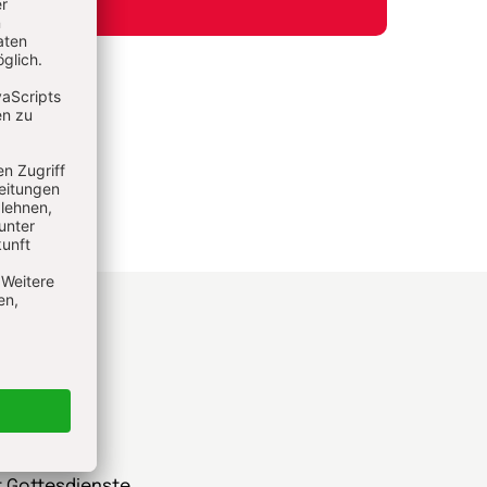
he
t Gottesdienste