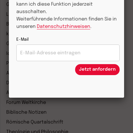
kann ich diese Funktion jederzeit
Gemeinsam Glauben
ausschalten.
Lebensspuren
Weiterführende Informationen finden Sie in
Bibel lesen
unseren
Datenschutzhinweisen
.
kunst und kirche
E-Mail
Gottesdienst
Ideenwerkstatt Gottesdienste
Pastoralblätter
Jetzt anfordern
Anzeiger für die Seelsorge
Diakonia
Amosinternational
Forum Weltkirche
Biblische Notizen
Römische Quartalschrift
Theologie und Philosophie