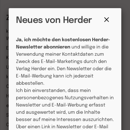
Zeitschriften
Neues von Herder
Fenster
kindergarten heute Fachmagazin, Leitungsheft &
schließen
Wenn Eltern Rat suchen
Ja, ich möchte den kostenlosen Herder-
Newsletter abonnieren
und willige in die
Entdeckungskiste
Verwendung meiner Kontaktdaten zum
Kleinstkinder in Kita und Tagespflege
Zweck des E-Mail-Marketings durch den
Unser Ganztag
Verlag Herder ein. Den Newsletter oder die
E-Mail-Werbung kann ich jederzeit
kizz Elternwelt
abbestellen.
CHRIST IN DER GEGENWART
Ich bin einverstanden, dass mein
Herder Korrespondenz
personenbezogenes Nutzungsverhalten in
Newsletter und E-Mail-Werbung erfasst
einfach leben
und ausgewertet wird, um die Inhalte
Stimmen der Zeit
besser auf meine Interessen auszurichten.
COMMUNIO
Über einen Link in Newsletter oder E-Mail