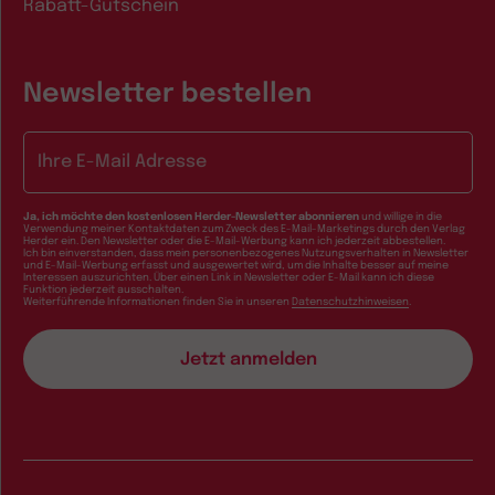
Rabatt-Gutschein
Newsletter bestellen
E-Mail-Adresse
Ja, ich möchte den kostenlosen Herder-Newsletter abonnieren
und willige in die
Verwendung meiner Kontaktdaten zum Zweck des E-Mail-Marketings durch den Verlag
Herder ein. Den Newsletter oder die E-Mail-Werbung kann ich jederzeit abbestellen.
Ich bin einverstanden, dass mein personenbezogenes Nutzungsverhalten in Newsletter
und E-Mail-Werbung erfasst und ausgewertet wird, um die Inhalte besser auf meine
Interessen auszurichten. Über einen Link in Newsletter oder E-Mail kann ich diese
Funktion jederzeit ausschalten.
Weiterführende Informationen finden Sie in unseren
Datenschutzhinweisen
.