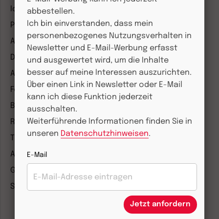
Ideenwerkstatt Gottesdienste
abbestellen.
Ich bin einverstanden, dass mein
Pastoralblätter
personenbezogenes Nutzungsverhalten in
Anzeiger für die Seelsorge
Newsletter und E-Mail-Werbung erfasst
Diakonia
und ausgewertet wird, um die Inhalte
besser auf meine Interessen auszurichten.
Amosinternational
Über einen Link in Newsletter oder E-Mail
Forum Weltkirche
kann ich diese Funktion jederzeit
Biblische Notizen
ausschalten.
Weiterführende Informationen finden Sie in
Römische Quartalschrift
unseren
Datenschutzhinweisen
.
Theologie und Philosophie
ANTIKE WELT & Archäologie in Deutschland
E-Mail
G/GESCHICHTE
Staatslexikon
Jetzt anfordern