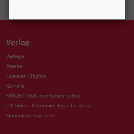
Verlag
Verlage
Presse
Lizenzen / Rights
Karriere
KITALINO: Dokumentation online
QiK Online-Akademie: Kurse für Kitas
Manuskriptangebote