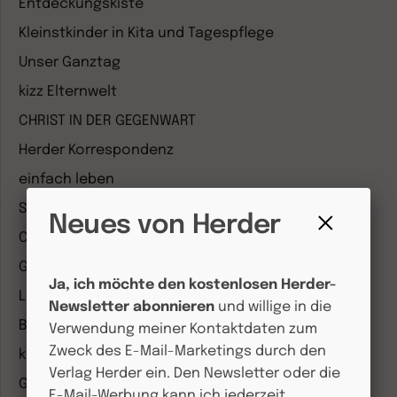
Entdeckungskiste
Kleinstkinder in Kita und Tagespflege
Unser Ganztag
kizz Elternwelt
CHRIST IN DER GEGENWART
Herder Korrespondenz
einfach leben
Stimmen der Zeit
Neues von Herder
COMMUNIO
Fenster
schließen
Gemeinsam Glauben
Ja, ich möchte den kostenlosen Herder-
Lebensspuren
Newsletter abonnieren
und willige in die
Bibel lesen
Verwendung meiner Kontaktdaten zum
Zweck des E-Mail-Marketings durch den
kunst und kirche
Verlag Herder ein. Den Newsletter oder die
Gottesdienst
E-Mail-Werbung kann ich jederzeit