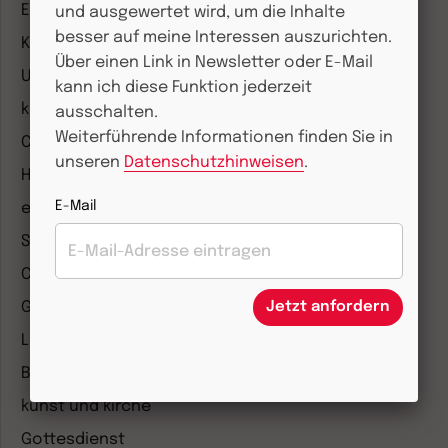
Entdeckungskiste
und ausgewertet wird, um die Inhalte
besser auf meine Interessen auszurichten.
Kleinstkinder in Kita und Tagespflege
Über einen Link in Newsletter oder E-Mail
Unser Ganztag
kann ich diese Funktion jederzeit
kizz Elternwelt
ausschalten.
Weiterführende Informationen finden Sie in
CHRIST IN DER GEGENWART
unseren
Datenschutzhinweisen
.
Herder Korrespondenz
E-Mail
einfach leben
Stimmen der Zeit
COMMUNIO
Jetzt anfordern
Gemeinsam Glauben
Lebensspuren
Bibel lesen
kunst und kirche
Gottesdienst