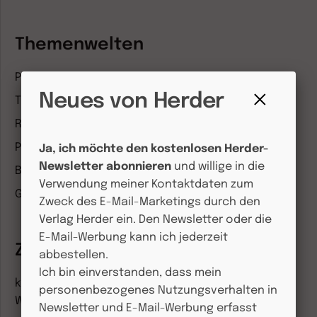
Themenwelten
Pädagogik & Kinderbuch
Neues von Herder
Theologie & Pastoral
Fenster
Religion & Spiritualität
schließen
Politik & Wirtschaft
Ja, ich möchte den kostenlosen Herder-
Newsletter abonnieren
und willige in die
Besser leben
Verwendung meiner Kontaktdaten zum
Geschichte & Wissen
Zweck des E-Mail-Marketings durch den
Verlag Herder ein. Den Newsletter oder die
E-Mail-Werbung kann ich jederzeit
Zeitschriften
abbestellen.
Ich bin einverstanden, dass mein
kindergarten heute Fachmagazin, Leitungsheft &
personenbezogenes Nutzungsverhalten in
Wenn Eltern Rat suchen
Newsletter und E-Mail-Werbung erfasst