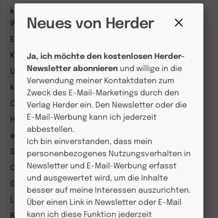
kindergarten heute Fachmagazin, Leitungsheft &
Neues von Herder
Wenn Eltern Rat suchen
Fenster
Entdeckungskiste
schließen
Kleinstkinder in Kita und Tagespflege
Ja, ich möchte den kostenlosen Herder-
Newsletter abonnieren
und willige in die
Unser Ganztag
Verwendung meiner Kontaktdaten zum
kizz Elternwelt
Zweck des E-Mail-Marketings durch den
CHRIST IN DER GEGENWART
Verlag Herder ein. Den Newsletter oder die
E-Mail-Werbung kann ich jederzeit
Herder Korrespondenz
abbestellen.
einfach leben
Ich bin einverstanden, dass mein
Stimmen der Zeit
personenbezogenes Nutzungsverhalten in
Newsletter und E-Mail-Werbung erfasst
COMMUNIO
und ausgewertet wird, um die Inhalte
Gemeinsam Glauben
besser auf meine Interessen auszurichten.
Lebensspuren
Über einen Link in Newsletter oder E-Mail
kann ich diese Funktion jederzeit
Bibel lesen