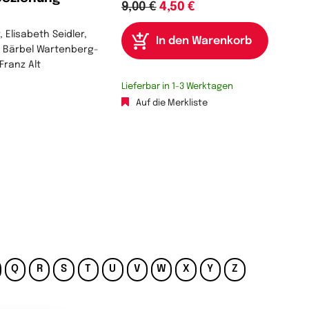
9,00 €
4,50 €
, Elisabeth Seidler,
h, Bärbel Wartenberg-
Franz Alt
Lieferbar in 1-3 Werktagen
Auf die Merkliste
Q
R
S
T
U
V
W
X
Y
Z