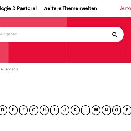
logie & Pastoral
weitere Themenwelten
Auto
da Jarosch
D
E
F
G
H
I
J
K
L
M
N
O
P