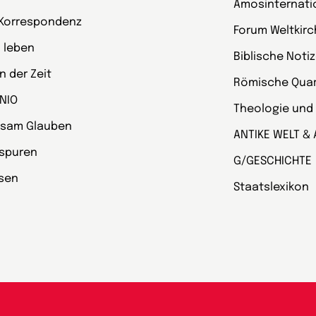
Amosinternati
 Korrespondenz
Forum Weltkir
 leben
Biblische Noti
 der Zeit
Römische Quart
NIO
Theologie und
sam Glauben
ANTIKE WELT & 
spuren
G/GESCHICHTE
esen
Staatslexikon