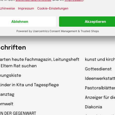
schriften
garten heute Fachmagazin, Leitungsheft
kunst und kirc
 Eltern Rat suchen
Gottesdienst
kungskiste
Ideenwerkstat
kinder in Kita und Tagespflege
Pastoralblätte
Ganztag
Anzeiger für d
ternwelt
Diakonia
 IN DER GEGENWART