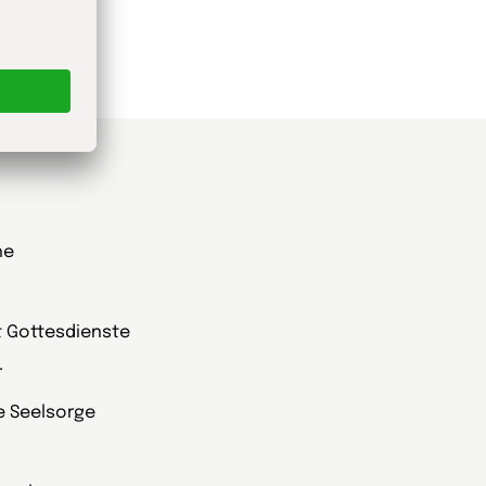
he
t Gottesdienste
r
ie Seelsorge