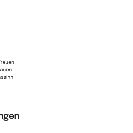
Frauen
Frauen
nssinn
ungen