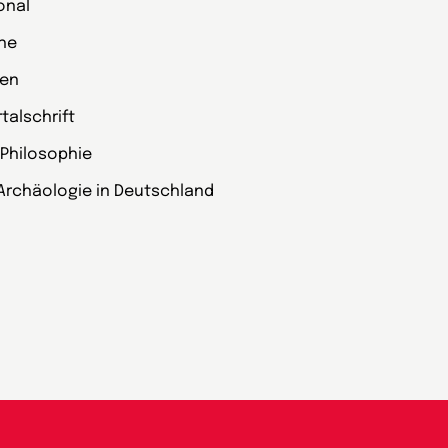
onal
che
zen
alschrift
 Philosophie
Archäologie in Deutschland