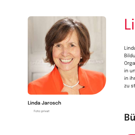
L
Lind
Bild
Orga
in u
in i
zu s
Linda Jarosch
Foto: privat
Bü