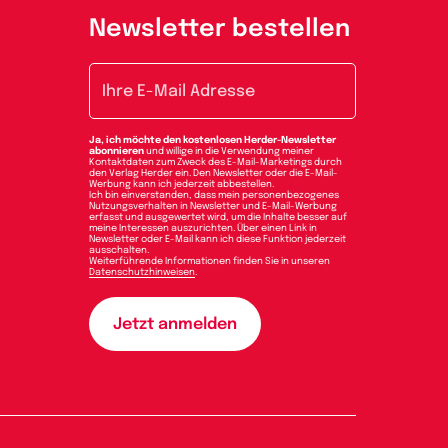
Newsletter bestellen
E-Mail-Adresse
Ja, ich möchte den kostenlosen Herder-Newsletter
abonnieren
und willige in die Verwendung meiner
Kontaktdaten zum Zweck des E-Mail-Marketings durch
den Verlag Herder ein. Den Newsletter oder die E-Mail-
Werbung kann ich jederzeit abbestellen.
Ich bin einverstanden, dass mein personenbezogenes
Nutzungsverhalten in Newsletter und E-Mail-Werbung
erfasst und ausgewertet wird, um die Inhalte besser auf
meine Interessen auszurichten. Über einen Link in
Newsletter oder E-Mail kann ich diese Funktion jederzeit
ausschalten.
Weiterführende Informationen finden Sie in unseren
Datenschutzhinweisen
.