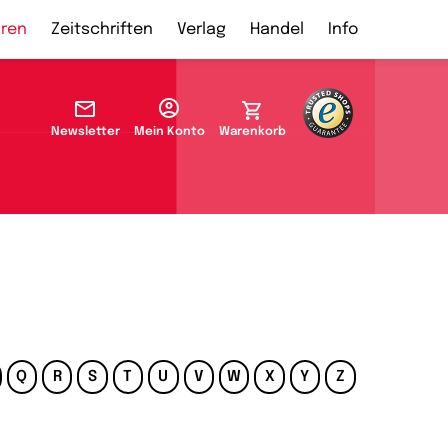
ren
Zeitschriften
Verlag
Handel
Info
Newsletter
Mein Konto
Warenkorb
Q
R
S
T
U
V
W
X
Y
Z