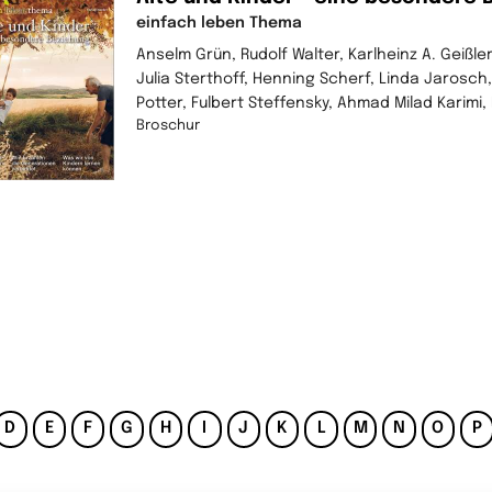
einfach leben Thema
Anselm Grün, Rudolf Walter, Karlheinz A. Geißler
Julia Sterthoff, Henning Scherf, Linda Jarosc
Potter, Fulbert Steffensky, Ahmad Milad Karimi, 
Broschur
D
E
F
G
H
I
J
K
L
M
N
O
P