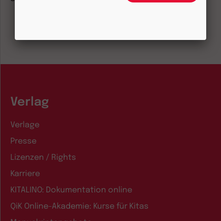
Verlag
Verlage
Presse
Lizenzen / Rights
Karriere
KITALINO: Dokumentation online
QiK Online-Akademie: Kurse für Kitas