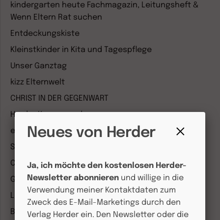
kindergarten heute Fachmagazin, Leitungsheft &
Wenn Eltern Rat suchen
Entdeckungskiste
Kleinstkinder in Kita und Tagespflege
Unser Ganztag
kizz Elternwelt
CHRIST IN DER GEGENWART
Herder Korrespondenz
Neues von Herder
einfach leben
Fenster
Stimmen der Zeit
schließen
COMMUNIO
Ja, ich möchte den kostenlosen Herder-
Newsletter abonnieren
und willige in die
Gemeinsam Glauben
Verwendung meiner Kontaktdaten zum
Lebensspuren
Zweck des E-Mail-Marketings durch den
Bibel lesen
Verlag Herder ein. Den Newsletter oder die