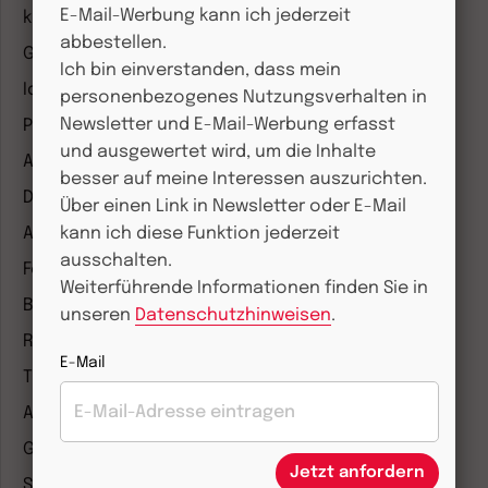
E-Mail-Werbung kann ich jederzeit
kunst und kirche
abbestellen.
Gottesdienst
Ich bin einverstanden, dass mein
Ideenwerkstatt Gottesdienste
personenbezogenes Nutzungsverhalten in
Newsletter und E-Mail-Werbung erfasst
Pastoralblätter
und ausgewertet wird, um die Inhalte
Anzeiger für die Seelsorge
besser auf meine Interessen auszurichten.
Diakonia
Über einen Link in Newsletter oder E-Mail
Amosinternational
kann ich diese Funktion jederzeit
ausschalten.
Forum Weltkirche
Weiterführende Informationen finden Sie in
Biblische Notizen
unseren
Datenschutzhinweisen
.
Römische Quartalschrift
E-Mail
Theologie und Philosophie
ANTIKE WELT & Archäologie in Deutschland
G/GESCHICHTE
Jetzt anfordern
Staatslexikon