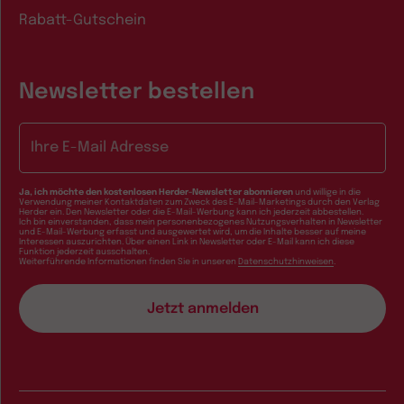
Rabatt-Gutschein
Newsletter bestellen
E-Mail-Adresse
Ja, ich möchte den kostenlosen Herder-Newsletter abonnieren
und willige in die
Verwendung meiner Kontaktdaten zum Zweck des E-Mail-Marketings durch den Verlag
Herder ein. Den Newsletter oder die E-Mail-Werbung kann ich jederzeit abbestellen.
Ich bin einverstanden, dass mein personenbezogenes Nutzungsverhalten in Newsletter
und E-Mail-Werbung erfasst und ausgewertet wird, um die Inhalte besser auf meine
Interessen auszurichten. Über einen Link in Newsletter oder E-Mail kann ich diese
Funktion jederzeit ausschalten.
Weiterführende Informationen finden Sie in unseren
Datenschutzhinweisen
.