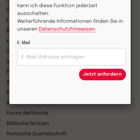
kann ich diese Funktion jederzeit
Gemeinsam Glauben
ausschalten.
Lebensspuren
Weiterführende Informationen finden Sie in
unseren
Datenschutzhinweisen
.
Bibel lesen
kunst und kirche
E-Mail
Gottesdienst
Ideenwerkstatt Gottesdienste
Pastoralblätter
Jetzt anfordern
Anzeiger für die Seelsorge
Diakonia
Amosinternational
Forum Weltkirche
Biblische Notizen
Römische Quartalschrift