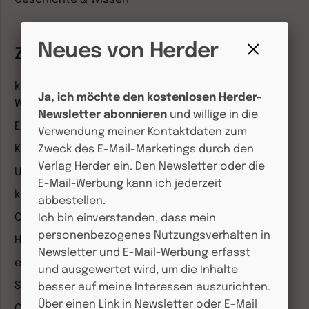
Neues von Herder
Zeitschriften
Fenster
schließen
kindergarten heute Fachmagazin, Leitungsheft &
Ja, ich möchte den kostenlosen Herder-
Wenn Eltern Rat suchen
Newsletter abonnieren
und willige in die
Entdeckungskiste
Verwendung meiner Kontaktdaten zum
Kleinstkinder in Kita und Tagespflege
Zweck des E-Mail-Marketings durch den
Verlag Herder ein. Den Newsletter oder die
Unser Ganztag
E-Mail-Werbung kann ich jederzeit
kizz Elternwelt
abbestellen.
CHRIST IN DER GEGENWART
Ich bin einverstanden, dass mein
personenbezogenes Nutzungsverhalten in
Herder Korrespondenz
Newsletter und E-Mail-Werbung erfasst
einfach leben
und ausgewertet wird, um die Inhalte
Stimmen der Zeit
besser auf meine Interessen auszurichten.
Über einen Link in Newsletter oder E-Mail
COMMUNIO