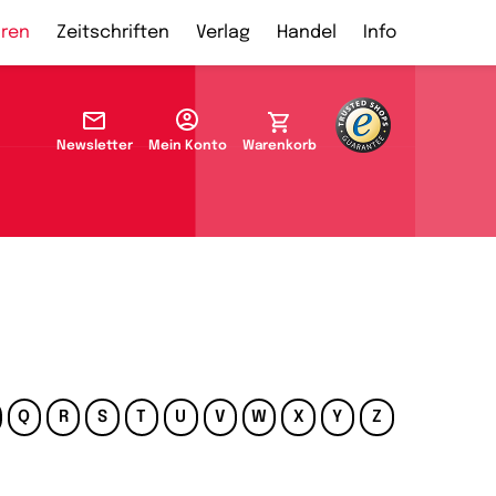
ren
Zeitschriften
Verlag
Handel
Info
Newsletter
Mein Konto
Warenkorb
Q
R
S
T
U
V
W
X
Y
Z