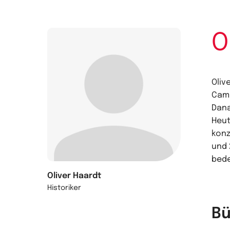
O
Oliv
Camb
Dana
Heut
konz
und 
bede
Oliver Haardt
Historiker
Bü