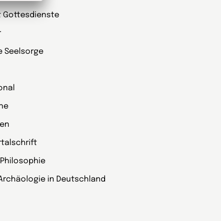
t Gottesdienste
r
ie Seelsorge
onal
che
zen
alschrift
 Philosophie
Archäologie in Deutschland