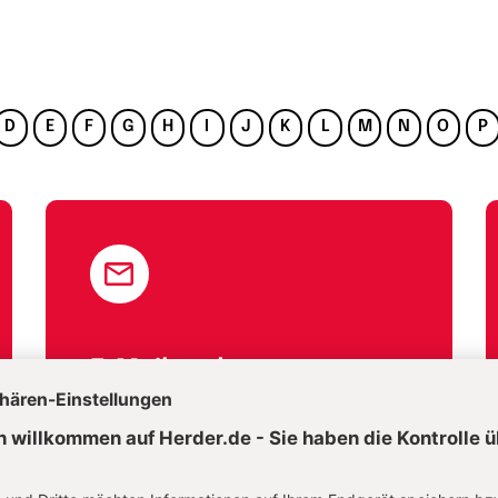
D
E
F
G
H
I
J
K
L
M
N
O
P
E-Mail und
Onlineservice
kundenservice@herder.de
Wir freuen uns über Ihre Nachricht.