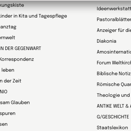
kungskiste
Ideenwerkstat
kinder in Kita und Tagespflege
Pastoralblätte
Ganztag
Anzeiger für d
ternwelt
Diakonia
 IN DER GEGENWART
Amosinternati
 Korrespondenz
Forum Weltkir
 leben
Biblische Noti
 der Zeit
Römische Quart
NIO
Theologie und
sam Glauben
ANTIKE WELT & 
spuren
G/GESCHICHTE
esen
Staatslexikon