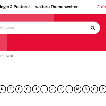
logie & Pastoral
weitere Themenwelten
Auto
ver Haardt
D
E
F
G
H
I
J
K
L
M
N
O
P