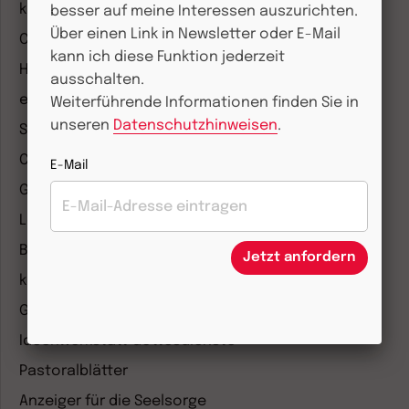
kizz Elternwelt
besser auf meine Interessen auszurichten.
Über einen Link in Newsletter oder E-Mail
CHRIST IN DER GEGENWART
kann ich diese Funktion jederzeit
Herder Korrespondenz
ausschalten.
einfach leben
Weiterführende Informationen finden Sie in
unseren
Datenschutzhinweisen
.
Stimmen der Zeit
COMMUNIO
E-Mail
Gemeinsam Glauben
Lebensspuren
Bibel lesen
Jetzt anfordern
kunst und kirche
Gottesdienst
Ideenwerkstatt Gottesdienste
Pastoralblätter
Anzeiger für die Seelsorge