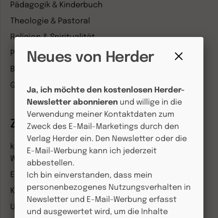
Pädagogik & Kinderbuch
Theologie & Pastoral
Religion & Spiritualität
Politik & Wirtschaft
Neues von Herder
Besser leben
Fenster
schließen
Geschichte & Wissen
Ja, ich möchte den kostenlosen Herder-
Newsletter abonnieren
und willige in die
Verwendung meiner Kontaktdaten zum
Zeitschriften
Zweck des E-Mail-Marketings durch den
Verlag Herder ein. Den Newsletter oder die
kindergarten heute Fachmagazin, Leitungsheft &
E-Mail-Werbung kann ich jederzeit
Wenn Eltern Rat suchen
abbestellen.
Entdeckungskiste
Ich bin einverstanden, dass mein
personenbezogenes Nutzungsverhalten in
Kleinstkinder in Kita und Tagespflege
Newsletter und E-Mail-Werbung erfasst
Unser Ganztag
und ausgewertet wird, um die Inhalte