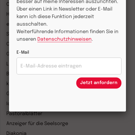
besser auf meine Interessen auszurichten.
CHRIST IN DER GEGENWART
Über einen Link in Newsletter oder E-Mail
Herder Korrespondenz
kann ich diese Funktion jederzeit
einfach leben
ausschalten.
Weiterführende Informationen finden Sie in
Stimmen der Zeit
unseren
Datenschutzhinweisen
.
COMMUNIO
E-Mail
Gemeinsam Glauben
Lebensspuren
Bibel lesen
Jetzt anfordern
kunst und kirche
Gottesdienst
Ideenwerkstatt Gottesdienste
Pastoralblätter
Anzeiger für die Seelsorge
Diakonia