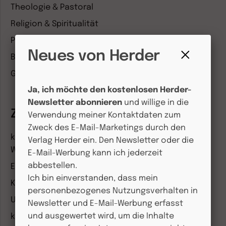
Theologie & Pastoral
Religion & Spiritualität
Politik & Wirtschaft
Neues von Herder
Besser leben
Fenster
Geschichte & Wissen
schließen
Ja, ich möchte den kostenlosen Herder-
Newsletter abonnieren
und willige in die
Zeitschriften
Verwendung meiner Kontaktdaten zum
Zweck des E-Mail-Marketings durch den
kindergarten heute Fachmagazin, Leitungsheft &
Verlag Herder ein. Den Newsletter oder die
Wenn Eltern Rat suchen
E-Mail-Werbung kann ich jederzeit
abbestellen.
Entdeckungskiste
Ich bin einverstanden, dass mein
Kleinstkinder in Kita und Tagespflege
personenbezogenes Nutzungsverhalten in
Unser Ganztag
Newsletter und E-Mail-Werbung erfasst
und ausgewertet wird, um die Inhalte
kizz Elternwelt