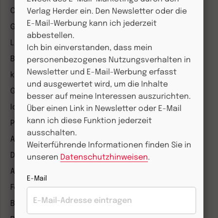
COMMUNIO
Verlag Herder ein. Den Newsletter oder die
E-Mail-Werbung kann ich jederzeit
Gemeinsam Glauben
abbestellen.
Lebensspuren
Ich bin einverstanden, dass mein
Bibel lesen
personenbezogenes Nutzungsverhalten in
Newsletter und E-Mail-Werbung erfasst
kunst und kirche
und ausgewertet wird, um die Inhalte
Gottesdienst
besser auf meine Interessen auszurichten.
Ideenwerkstatt Gottesdienste
Über einen Link in Newsletter oder E-Mail
kann ich diese Funktion jederzeit
Pastoralblätter
ausschalten.
Anzeiger für die Seelsorge
Weiterführende Informationen finden Sie in
Diakonia
unseren
Datenschutzhinweisen
.
Amosinternational
E-Mail
Forum Weltkirche
Biblische Notizen