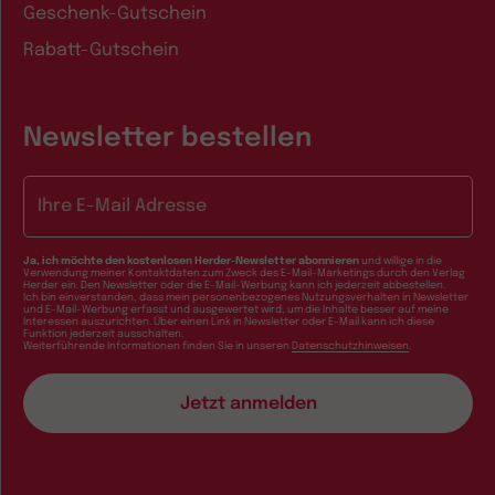
Geschenk-Gutschein
Rabatt-Gutschein
Newsletter bestellen
E-Mail-Adresse
Ja, ich möchte den kostenlosen Herder-Newsletter abonnieren
und willige in die
Verwendung meiner Kontaktdaten zum Zweck des E-Mail-Marketings durch den Verlag
Herder ein. Den Newsletter oder die E-Mail-Werbung kann ich jederzeit abbestellen.
Ich bin einverstanden, dass mein personenbezogenes Nutzungsverhalten in Newsletter
und E-Mail-Werbung erfasst und ausgewertet wird, um die Inhalte besser auf meine
Interessen auszurichten. Über einen Link in Newsletter oder E-Mail kann ich diese
Funktion jederzeit ausschalten.
Weiterführende Informationen finden Sie in unseren
Datenschutzhinweisen
.