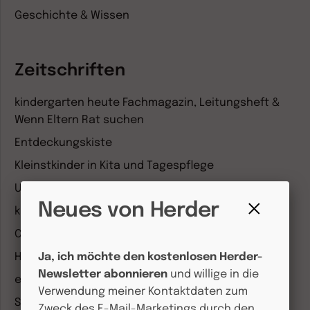
Geschichte & Wissen
Zeitschriften
kindergarten heute Fachmagazin, Leitungsheft &
Wenn Eltern Rat suchen
Entdeckungskiste
Kleinstkinder in Kita und Tagespflege
Unser Ganztag
Neues von Herder
kizz Elternwelt
Fenster
CHRIST IN DER GEGENWART
schließen
Herder Korrespondenz
Ja, ich möchte den kostenlosen Herder-
Newsletter abonnieren
und willige in die
einfach leben
Verwendung meiner Kontaktdaten zum
Stimmen der Zeit
Zweck des E-Mail-Marketings durch den