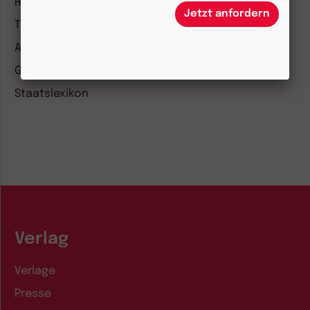
Römische Quartalschrift
Jetzt anfordern
Theologie und Philosophie
ANTIKE WELT & Archäologie in Deutschland
G/GESCHICHTE
Staatslexikon
Verlag
Verlage
Presse