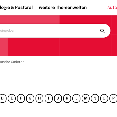
logie & Pastoral
weitere Themenwelten
Auto
xander Gaderer
D
E
F
G
H
I
J
K
L
M
N
O
P