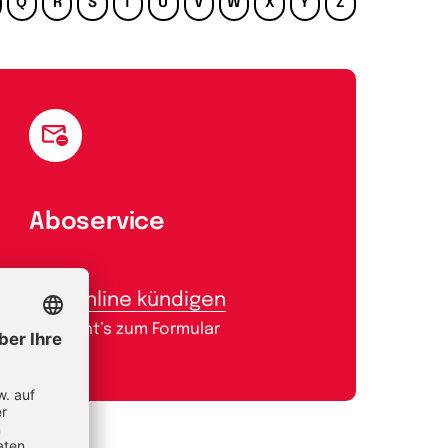
Q
R
S
T
U
V
W
X
Y
Z
Aboservice
Abo online kündigen
Hier geht’s zum Formular