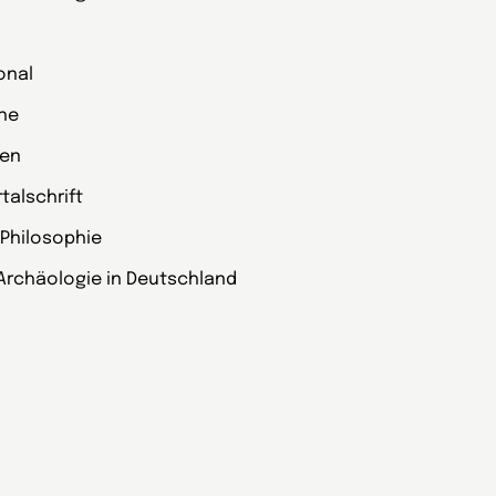
onal
che
zen
alschrift
 Philosophie
Archäologie in Deutschland