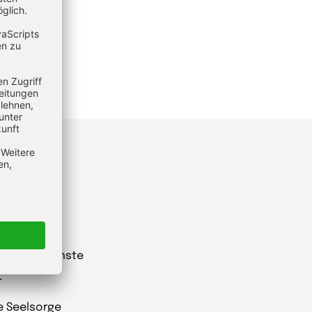
he
t Gottesdienste
r
ie Seelsorge