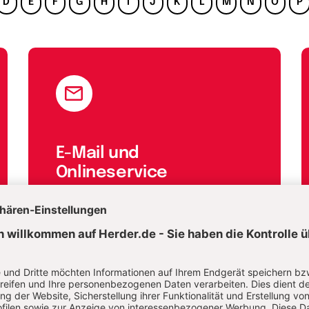
D
E
F
G
H
I
J
K
L
M
N
O
P
E-Mail und
Onlineservice
kundenservice@herder.de
Wir freuen uns über Ihre Nachricht.