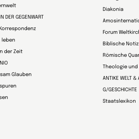
ternwelt
Diakonia
 IN DER GEGENWART
Amosinternati
 Korrespondenz
Forum Weltkir
 leben
Biblische Noti
 der Zeit
Römische Quart
NIO
Theologie und
sam Glauben
ANTIKE WELT & 
spuren
G/GESCHICHTE
esen
Staatslexikon