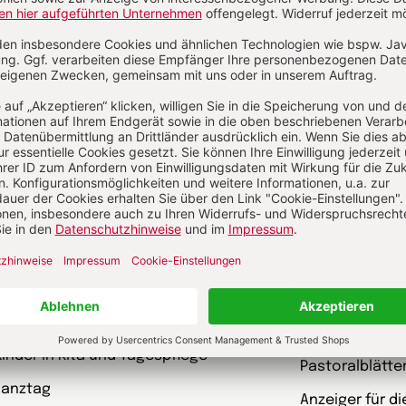
schriften
garten heute Fachmagazin, Leitungsheft
kunst und kirc
 Eltern Rat suchen
Gottesdienst
kungskiste
Ideenwerkstat
kinder in Kita und Tagespflege
Pastoralblätte
Ganztag
Anzeiger für d