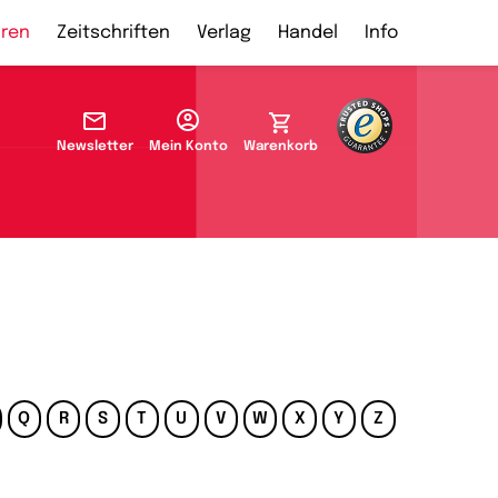
ren
Zeitschriften
Verlag
Handel
Info
Newsletter
Mein Konto
Warenkorb
Q
R
S
T
U
V
W
X
Y
Z