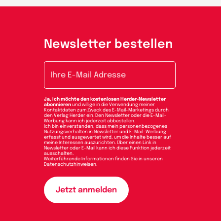
Newsletter bestellen
E-Mail-Adresse
Ja, ich möchte den kostenlosen Herder-Newsletter
abonnieren
und willige in die Verwendung meiner
Kontaktdaten zum Zweck des E-Mail-Marketings durch
den Verlag Herder ein. Den Newsletter oder die E-Mail-
Werbung kann ich jederzeit abbestellen.
Ich bin einverstanden, dass mein personenbezogenes
Nutzungsverhalten in Newsletter und E-Mail-Werbung
erfasst und ausgewertet wird, um die Inhalte besser auf
meine Interessen auszurichten. Über einen Link in
Newsletter oder E-Mail kann ich diese Funktion jederzeit
ausschalten.
Weiterführende Informationen finden Sie in unseren
Datenschutzhinweisen
.