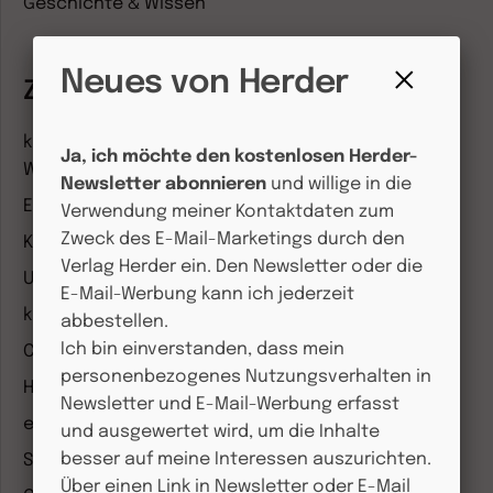
Geschichte & Wissen
Neues von Herder
Zeitschriften
Fenster
schließen
kindergarten heute Fachmagazin, Leitungsheft &
Ja, ich möchte den kostenlosen Herder-
Wenn Eltern Rat suchen
Newsletter abonnieren
und willige in die
Entdeckungskiste
Verwendung meiner Kontaktdaten zum
Zweck des E-Mail-Marketings durch den
Kleinstkinder in Kita und Tagespflege
Verlag Herder ein. Den Newsletter oder die
Unser Ganztag
E-Mail-Werbung kann ich jederzeit
kizz Elternwelt
abbestellen.
Ich bin einverstanden, dass mein
CHRIST IN DER GEGENWART
personenbezogenes Nutzungsverhalten in
Herder Korrespondenz
Newsletter und E-Mail-Werbung erfasst
einfach leben
und ausgewertet wird, um die Inhalte
besser auf meine Interessen auszurichten.
Stimmen der Zeit
Über einen Link in Newsletter oder E-Mail