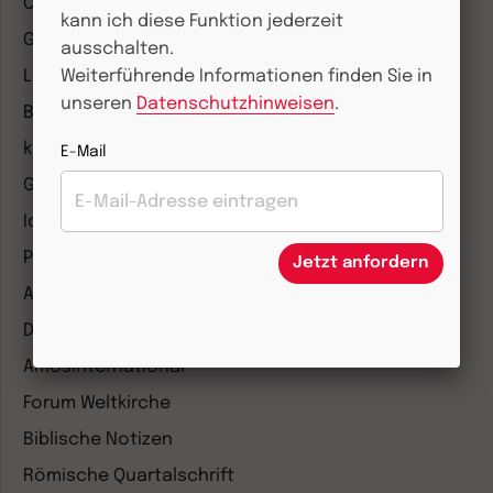
COMMUNIO
kann ich diese Funktion jederzeit
Gemeinsam Glauben
ausschalten.
Lebensspuren
Weiterführende Informationen finden Sie in
unseren
Datenschutzhinweisen
.
Bibel lesen
kunst und kirche
E-Mail
Gottesdienst
Ideenwerkstatt Gottesdienste
Pastoralblätter
Jetzt anfordern
Anzeiger für die Seelsorge
Diakonia
Amosinternational
Forum Weltkirche
Biblische Notizen
Römische Quartalschrift