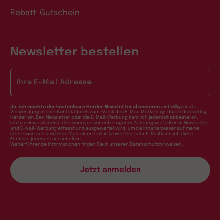
Rabatt-Gutschein
Newsletter bestellen
E-Mail-Adresse
Ja, ich möchte den kostenlosen Herder-Newsletter abonnieren
und willige in die
Verwendung meiner Kontaktdaten zum Zweck des E-Mail-Marketings durch den Verlag
Herder ein. Den Newsletter oder die E-Mail-Werbung kann ich jederzeit abbestellen.
Ich bin einverstanden, dass mein personenbezogenes Nutzungsverhalten in Newsletter
und E-Mail-Werbung erfasst und ausgewertet wird, um die Inhalte besser auf meine
Interessen auszurichten. Über einen Link in Newsletter oder E-Mail kann ich diese
Funktion jederzeit ausschalten.
Weiterführende Informationen finden Sie in unseren
Datenschutzhinweisen
.