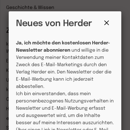
Geschichte & Wissen
Neues von Herder
Zeitschriften
Fenster
schließen
Ja, ich möchte den kostenlosen Herder-
kindergarten heute Fachmagazin, Leitungsheft &
Newsletter abonnieren
und willige in die
Wenn Eltern Rat suchen
Verwendung meiner Kontaktdaten zum
Entdeckungskiste
Zweck des E-Mail-Marketings durch den
Kleinstkinder in Kita und Tagespflege
Verlag Herder ein. Den Newsletter oder die
E-Mail-Werbung kann ich jederzeit
Unser Ganztag
abbestellen.
kizz Elternwelt
Ich bin einverstanden, dass mein
CHRIST IN DER GEGENWART
personenbezogenes Nutzungsverhalten in
Newsletter und E-Mail-Werbung erfasst
Herder Korrespondenz
und ausgewertet wird, um die Inhalte
einfach leben
besser auf meine Interessen auszurichten.
Stimmen der Zeit