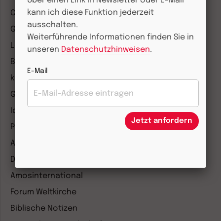
Über einen Link in Newsletter oder E-Mail
kann ich diese Funktion jederzeit
COMMUNIO
ausschalten.
Gemeinsam Glauben
Weiterführende Informationen finden Sie in
Lebensspuren
unseren
Datenschutzhinweisen
.
Bibel lesen
E-Mail
kunst und kirche
Gottesdienst
Ideenwerkstatt Gottesdienste
Jetzt anfordern
Pastoralblätter
Anzeiger für die Seelsorge
Diakonia
Amosinternational
Forum Weltkirche
Biblische Notizen