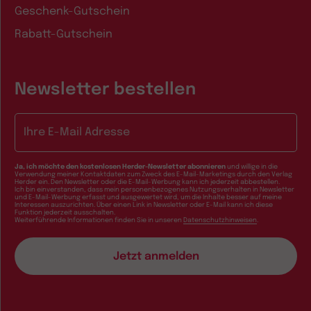
Geschenk-Gutschein
Rabatt-Gutschein
Newsletter bestellen
E-Mail-Adresse
Ja, ich möchte den kostenlosen Herder-Newsletter abonnieren
und willige in die
Verwendung meiner Kontaktdaten zum Zweck des E-Mail-Marketings durch den Verlag
Herder ein. Den Newsletter oder die E-Mail-Werbung kann ich jederzeit abbestellen.
Ich bin einverstanden, dass mein personenbezogenes Nutzungsverhalten in Newsletter
und E-Mail-Werbung erfasst und ausgewertet wird, um die Inhalte besser auf meine
Interessen auszurichten. Über einen Link in Newsletter oder E-Mail kann ich diese
Funktion jederzeit ausschalten.
Weiterführende Informationen finden Sie in unseren
Datenschutzhinweisen
.