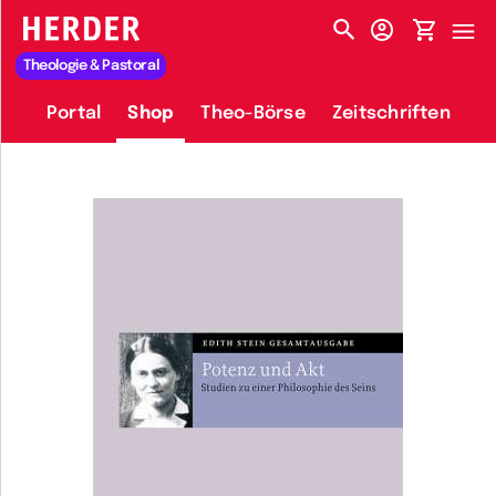
HERDER-MENÜ
Theologie & Pastoral
Portal
Shop
Theo-Börse
Zeitschriften