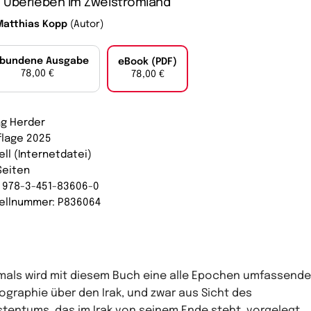
 Überleben im Zweistromland
Matthias Kopp
(Autor)
bundene Ausgabe
eBook (PDF)
78,00 €
78,00 €
ag Herder
uflage 2025
ell (Internetdatei)
Seiten
: 978-3-451-83606-0
ellnummer: P836064
mals wird mit diesem Buch eine alle Epochen umfassende
graphie über den Irak, und zwar aus Sicht des
stentums, das im Irak von seinem Ende steht, vorgelegt.