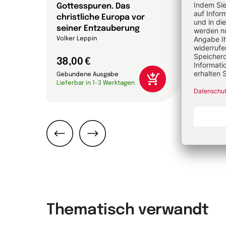
 die
Gottesspuren. Das
Die 
christliche Europa vor
Bibel
che
seiner Entzauberung
Annett
on
Volker Leppin
38,00 €
24,0
Gebundene Ausgabe
Gebun
Lieferbar in 1-3 Werktagen
Liefer
Zurück
Weiter
Thematisch verwandt