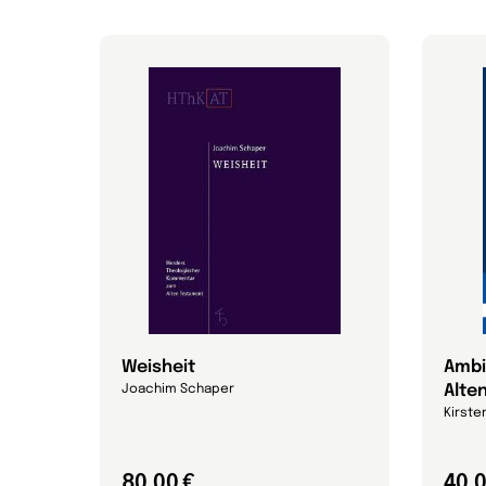
Weisheit
Ambi
Alte
Joachim Schaper
Kirste
80,00 €
40,0