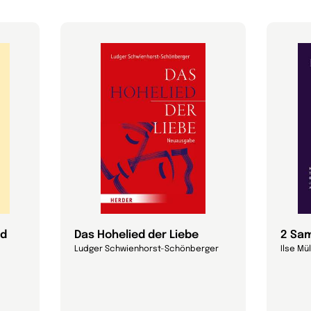
ad
Das Hohelied der Liebe
2 Sam
Ludger Schwienhorst-Schönberger
Ilse Mü