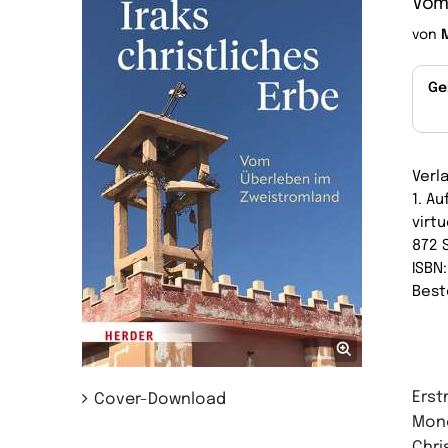
Vom
von
Ge
Verl
1. A
virtu
872 
ISBN
Best
Erst
Cover-Download
Mono
Chri