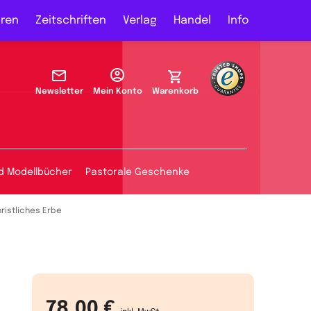
ren
Zeitschriften
Verlag
Handel
Info
Newsletter
Mein Konto
Warenkorb
d Modellbücher
Pastorale Geschenke
hristliches Erbe
78,00 €