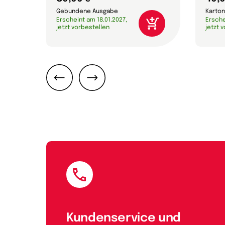
Gebundene Ausgabe
Karton
Erscheint am 18.01.2027,
Ersche
jetzt vorbestellen
jetzt 
Zurück
Weiter
E-Mail
Kundenservice und