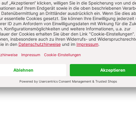
ignorierten Frauen der
Ausverkauf des Konzils
Jan-Heiner Tück
e Jantzen
0 €
24,00 €
dene Ausgabe
Gebundene Ausgabe
bar in 1-3 Werktagen
Lieferbar in 1-3 Werktagen